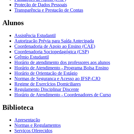
Proteção de Dados Pessoais
Transparência e Prestação de Contas
Alunos
Assistência Estudantil
Autorização Prévia para Saída Antecipada
Coordenadoria de Apoio ao Ensino (CAE)
Coordenadoria Sociopedagógica (CSP)
Grêmio Estudantil
Horário de atendimento dos professores aos alunos
Horário de Atendimento - Programa Bolsa Ensino
Horário de Orientação de Estágio
Normas de Segurança e Acesso ao IFSP-CJO
Regime de Exercícios Domiciliares
Regulamento Disciplinar Discente
Horário de Atendimento - Coordenadores de Curso
Biblioteca
Apresentação
Normas e Regulamentos
Serviços Oferecidos