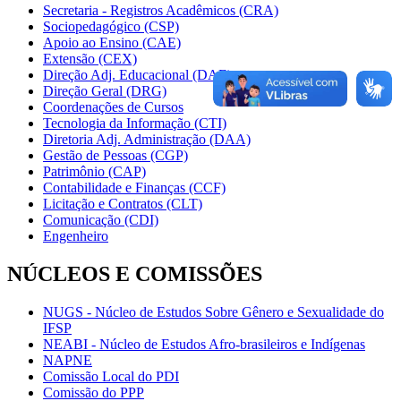
Secretaria - Registros Acadêmicos (CRA)
Sociopedagógico (CSP)
Apoio ao Ensino (CAE)
Extensão (CEX)
Direção Adj. Educacional (DAE)
Direção Geral (DRG)
Coordenações de Cursos
Tecnologia da Informação (CTI)
Diretoria Adj. Administração (DAA)
Gestão de Pessoas (CGP)
Patrimônio (CAP)
Contabilidade e Finanças (CCF)
Licitação e Contratos (CLT)
Comunicação (CDI)
Engenheiro
NÚCLEOS E COMISSÕES
NUGS - Núcleo de Estudos Sobre Gênero e Sexualidade do
IFSP
NEABI - Núcleo de Estudos Afro-brasileiros e Indígenas
NAPNE
Comissão Local do PDI
Comissão do PPP