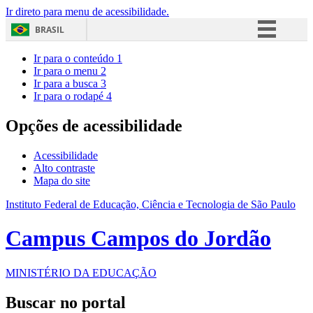
Ir direto para menu de acessibilidade.
BRASIL
Simplifique!
Ir para o conteúdo
1
Ir para o menu
2
Comunica BR
Ir para a busca
3
Ir para o rodapé
4
Participe
Acesso à informação
Opções de acessibilidade
Legislação
Acessibilidade
Canais
Alto contraste
Mapa do site
Instituto Federal de Educação, Ciência e Tecnologia de São Paulo
Campus Campos do Jordão
MINISTÉRIO DA EDUCAÇÃO
Buscar no portal