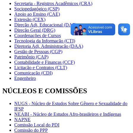
Secretaria - Registros Acadêmicos (CRA)
Sociopedagógico (CSP)
Apoio ao Ensino (CAE)
Extensão (CEX)
Direção Adj. Educacional (DAE)
Direção Geral (DRG)
Coordenações de Cursos
Tecnologia da Informação (CTI)
Diretoria Adj. Administração (DAA)
Gestão de Pessoas (CGP)
Patrimônio (CAP)
Contabilidade e Finanças (CCF)
Licitação e Contratos (CLT)
Comunicação (CDI)
Engenheiro
NÚCLEOS E COMISSÕES
NUGS - Núcleo de Estudos Sobre Gênero e Sexualidade do
IFSP
NEABI - Núcleo de Estudos Afro-brasileiros e Indígenas
NAPNE
Comissão Local do PDI
Comissão do PPP