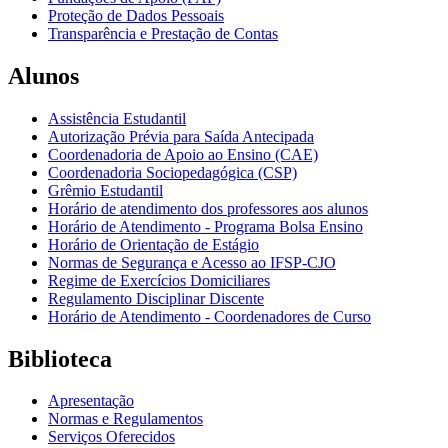
Proteção de Dados Pessoais
Transparência e Prestação de Contas
Alunos
Assistência Estudantil
Autorização Prévia para Saída Antecipada
Coordenadoria de Apoio ao Ensino (CAE)
Coordenadoria Sociopedagógica (CSP)
Grêmio Estudantil
Horário de atendimento dos professores aos alunos
Horário de Atendimento - Programa Bolsa Ensino
Horário de Orientação de Estágio
Normas de Segurança e Acesso ao IFSP-CJO
Regime de Exercícios Domiciliares
Regulamento Disciplinar Discente
Horário de Atendimento - Coordenadores de Curso
Biblioteca
Apresentação
Normas e Regulamentos
Serviços Oferecidos