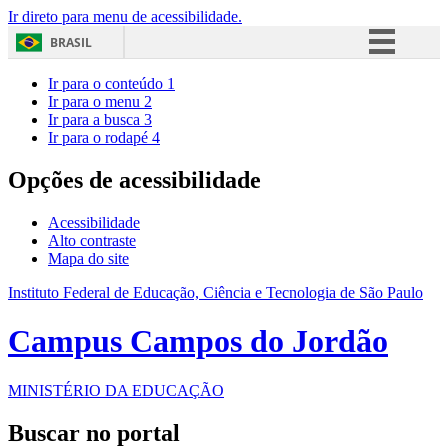
Ir direto para menu de acessibilidade.
BRASIL
Simplifique!
Ir para o conteúdo
1
Ir para o menu
2
Comunica BR
Ir para a busca
3
Ir para o rodapé
4
Participe
Acesso à informação
Opções de acessibilidade
Legislação
Acessibilidade
Canais
Alto contraste
Mapa do site
Instituto Federal de Educação, Ciência e Tecnologia de São Paulo
Campus Campos do Jordão
MINISTÉRIO DA EDUCAÇÃO
Buscar no portal