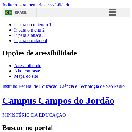
Ir direto para menu de acessibilidade.
BRASIL
Simplifique!
Ir para o conteúdo
1
Ir para o menu
2
Comunica BR
Ir para a busca
3
Ir para o rodapé
4
Participe
Acesso à informação
Opções de acessibilidade
Legislação
Acessibilidade
Canais
Alto contraste
Mapa do site
Instituto Federal de Educação, Ciência e Tecnologia de São Paulo
Campus Campos do Jordão
MINISTÉRIO DA EDUCAÇÃO
Buscar no portal