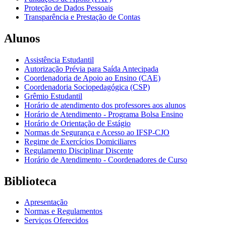
Proteção de Dados Pessoais
Transparência e Prestação de Contas
Alunos
Assistência Estudantil
Autorização Prévia para Saída Antecipada
Coordenadoria de Apoio ao Ensino (CAE)
Coordenadoria Sociopedagógica (CSP)
Grêmio Estudantil
Horário de atendimento dos professores aos alunos
Horário de Atendimento - Programa Bolsa Ensino
Horário de Orientação de Estágio
Normas de Segurança e Acesso ao IFSP-CJO
Regime de Exercícios Domiciliares
Regulamento Disciplinar Discente
Horário de Atendimento - Coordenadores de Curso
Biblioteca
Apresentação
Normas e Regulamentos
Serviços Oferecidos