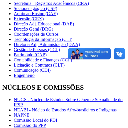
Secretaria - Registros Acadêmicos (CRA)
Sociopedagógico (CSP)
Apoio ao Ensino (CAE)
Extensão (CEX)
Direção Adj. Educacional (DAE)
Direção Geral (DRG)
Coordenações de Cursos
Tecnologia da Informação (CTI)
Diretoria Adj. Administração (DAA)
Gestão de Pessoas (CGP)
Patrimônio (CAP)
Contabilidade e Finanças (CCF)
Licitação e Contratos (CLT)
Comunicação (CDI)
Engenheiro
NÚCLEOS E COMISSÕES
NUGS - Núcleo de Estudos Sobre Gênero e Sexualidade do
IFSP
NEABI - Núcleo de Estudos Afro-brasileiros e Indígenas
NAPNE
Comissão Local do PDI
Comissão do PPP