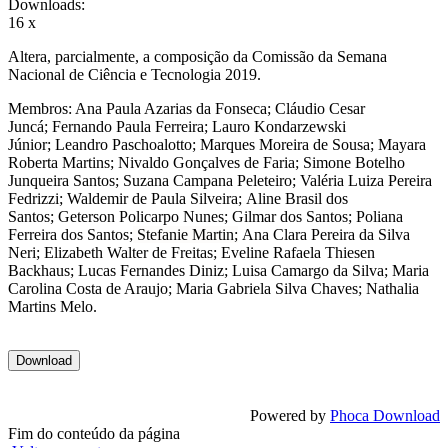
Downloads:
16 x
Altera, parcialmente, a composição da Comissão da Semana
Nacional de Ciência e Tecnologia 2019.
Membros: Ana Paula Azarias da Fonseca; Cláudio Cesar
Juncá; Fernando Paula Ferreira; Lauro Kondarzewski
Júnior; Leandro Paschoalotto; Marques Moreira de Sousa; Mayara
Roberta Martins; Nivaldo Gonçalves de Faria; Simone Botelho
Junqueira Santos; Suzana Campana Peleteiro; Valéria Luiza Pereira
Fedrizzi; Waldemir de Paula Silveira; Aline Brasil dos
Santos; Geterson Policarpo Nunes; Gilmar dos Santos; Poliana
Ferreira dos Santos;
Stefanie Martin;
Ana Clara Pereira da Silva
Neri; Elizabeth Walter de Freitas; Eveline Rafaela Thiesen
Backhaus; Lucas Fernandes Diniz; Luisa Camargo da Silva; Maria
Carolina Costa de Araujo; Maria Gabriela Silva Chaves; Nathalia
Martins Melo.
Powered by
Phoca Download
Fim do conteúdo da página