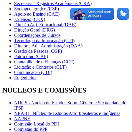
Secretaria - Registros Acadêmicos (CRA)
Sociopedagógico (CSP)
Apoio ao Ensino (CAE)
Extensão (CEX)
Direção Adj. Educacional (DAE)
Direção Geral (DRG)
Coordenações de Cursos
Tecnologia da Informação (CTI)
Diretoria Adj. Administração (DAA)
Gestão de Pessoas (CGP)
Patrimônio (CAP)
Contabilidade e Finanças (CCF)
Licitação e Contratos (CLT)
Comunicação (CDI)
Engenheiro
NÚCLEOS E COMISSÕES
NUGS - Núcleo de Estudos Sobre Gênero e Sexualidade do
IFSP
NEABI - Núcleo de Estudos Afro-brasileiros e Indígenas
NAPNE
Comissão Local do PDI
Comissão do PPP