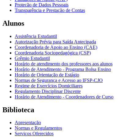
Proteção de Dados Pessoais
Transparência e Prestação de Contas
Alunos
Assistência Estudantil
Autorização Prévia para Saída Antecipada
Coordenadoria de Apoio ao Ensino (CAE)
Coordenadoria Sociopedagógica (CSP)
Grêmio Estudantil
Horário de atendimento dos professores aos alunos
Horário de Atendimento - Programa Bolsa Ensino
Horário de Orientação de Estágio
Normas de Segurança e Acesso ao IFSP-CJO
Regime de Exercícios Domiciliares
Regulamento Disciplinar Discente
Horário de Atendimento - Coordenadores de Curso
Biblioteca
Apresentação
Normas e Regulamentos
Serviços Oferecidos