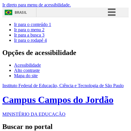
Ir direto para menu de acessibilidade.
BRASIL
Simplifique!
Ir para o conteúdo
1
Ir para o menu
2
Comunica BR
Ir para a busca
3
Ir para o rodapé
4
Participe
Acesso à informação
Opções de acessibilidade
Legislação
Acessibilidade
Canais
Alto contraste
Mapa do site
Instituto Federal de Educação, Ciência e Tecnologia de São Paulo
Campus Campos do Jordão
MINISTÉRIO DA EDUCAÇÃO
Buscar no portal