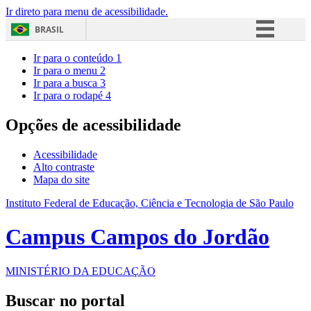
Ir direto para menu de acessibilidade.
BRASIL
Simplifique!
Ir para o conteúdo
1
Ir para o menu
2
Comunica BR
Ir para a busca
3
Ir para o rodapé
4
Participe
Acesso à informação
Opções de acessibilidade
Legislação
Acessibilidade
Canais
Alto contraste
Mapa do site
Instituto Federal de Educação, Ciência e Tecnologia de São Paulo
Campus Campos do Jordão
MINISTÉRIO DA EDUCAÇÃO
Buscar no portal