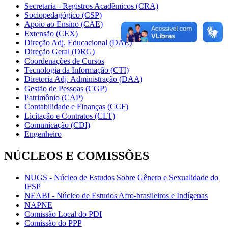
Secretaria - Registros Acadêmicos (CRA)
Sociopedagógico (CSP)
Apoio ao Ensino (CAE)
Extensão (CEX)
Direção Adj. Educacional (DAE)
Direção Geral (DRG)
Coordenações de Cursos
Tecnologia da Informação (CTI)
Diretoria Adj. Administração (DAA)
Gestão de Pessoas (CGP)
Patrimônio (CAP)
Contabilidade e Finanças (CCF)
Licitação e Contratos (CLT)
Comunicação (CDI)
Engenheiro
NÚCLEOS E COMISSÕES
NUGS - Núcleo de Estudos Sobre Gênero e Sexualidade do
IFSP
NEABI - Núcleo de Estudos Afro-brasileiros e Indígenas
NAPNE
Comissão Local do PDI
Comissão do PPP