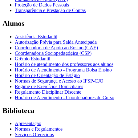
Proteção de Dados Pessoais
Transparência e Prestação de Contas
Alunos
Assistência Estudantil
Autorização Prévia para Saída Antecipada
Coordenadoria de Apoio ao Ensino (CAE)
Coordenadoria Sociopedagógica (CSP)
Grêmio Estudantil
Horário de atendimento dos professores aos alunos
Horário de Atendimento - Programa Bolsa Ensino
Horário de Orientação de Estágio
Normas de Segurança e Acesso ao IFSP-CJO
Regime de Exercícios Domiciliares
Regulamento Disciplinar Discente
Horário de Atendimento - Coordenadores de Curso
Biblioteca
Apresentação
Normas e Regulamentos
Serviços Oferecidos