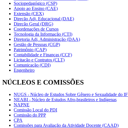
Sociopedagógico (CSP)
Apoio ao Ensino (CAE)
Extensão (CEX)
Direção Adj. Educacional (DAE)
Direção Geral (DRG)
Coordenações de Cursos
Tecnologia da Informação (CTI)
Diretoria Adj. Administração (DAA)
Gestão de Pessoas (CGP)
Patrimônio (CAP)
Contabilidade e Finanças (CCF)
Licitação e Contratos (CLT)
Comunicação (CDI)
Engenheiro
NÚCLEOS E COMISSÕES
NUGS - Núcleo de Estudos Sobre Gênero e Sexualidade do I
NEABI - Núcleo de Estudos Afro-brasileiros e Indígenas
NAPNE
Comissão Local do PDI
Comissão do PPP
CPA
Comissões para Avaliação da Atividade Docente (CAAD)