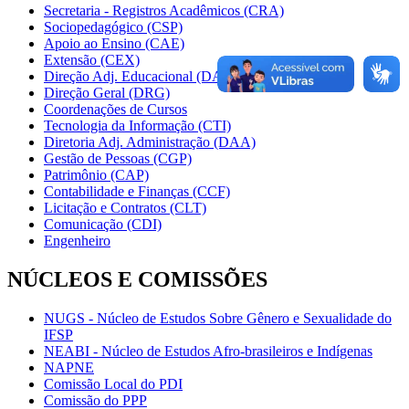
Secretaria - Registros Acadêmicos (CRA)
Sociopedagógico (CSP)
Apoio ao Ensino (CAE)
Extensão (CEX)
Direção Adj. Educacional (DAE)
Direção Geral (DRG)
Coordenações de Cursos
Tecnologia da Informação (CTI)
Diretoria Adj. Administração (DAA)
Gestão de Pessoas (CGP)
Patrimônio (CAP)
Contabilidade e Finanças (CCF)
Licitação e Contratos (CLT)
Comunicação (CDI)
Engenheiro
NÚCLEOS E COMISSÕES
NUGS - Núcleo de Estudos Sobre Gênero e Sexualidade do
IFSP
NEABI - Núcleo de Estudos Afro-brasileiros e Indígenas
NAPNE
Comissão Local do PDI
Comissão do PPP