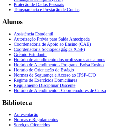
Proteção de Dados Pessoais
Transparência e Prestação de Contas
Alunos
Assistência Estudantil
Autorização Prévia para Saída Antecipada
Coordenadoria de Apoio ao Ensino (CAE)
Coordenadoria Sociopedagógica (CSP)
Grêmio Estudantil
Horário de atendimento dos professores aos alunos
Horário de Atendimento - Programa Bolsa Ensino
Horário de Orientação de Estágio
Normas de Segurança e Acesso ao IFSP-CJO
Regime de Exercícios Domiciliares
Regulamento Disciplinar Discente
Horário de Atendimento - Coordenadores de Curso
Biblioteca
Apresentação
Normas e Regulamentos
Serviços Oferecidos