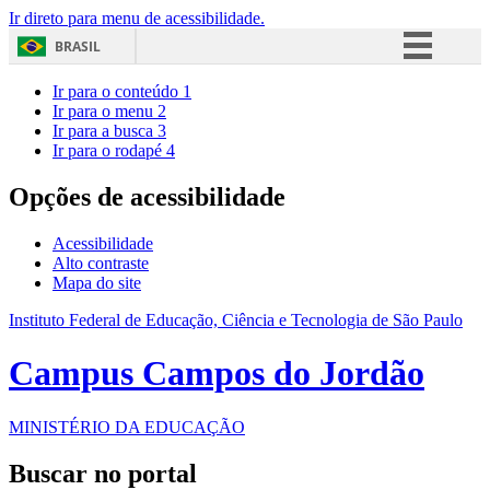
Ir direto para menu de acessibilidade.
BRASIL
Simplifique!
Ir para o conteúdo
1
Ir para o menu
2
Comunica BR
Ir para a busca
3
Ir para o rodapé
4
Participe
Acesso à informação
Opções de acessibilidade
Legislação
Acessibilidade
Canais
Alto contraste
Mapa do site
Instituto Federal de Educação, Ciência e Tecnologia de São Paulo
Campus Campos do Jordão
MINISTÉRIO DA EDUCAÇÃO
Buscar no portal