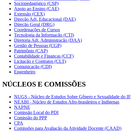
Sociopedagógico (CSP)
Apoio ao Ensino (CAE)
Extensão (CEX)
Direção Adj. Educacional (DAE)
Direção Geral (DRG)
Coordenações de Cursos
Tecnologia da Informação (CTI)
Diretoria Adj. Administração (DAA)
Gestão de Pessoas (CGP)
Patrimônio (CAP)
Contabilidade e Finanças (CCF)
Licitação e Contratos (CLT)
Comunicação (CDI)
Engenheiro
NÚCLEOS E COMISSÕES
NUGS - Núcleo de Estudos Sobre Gênero e Sexualidade do I
NEABI - Núcleo de Estudos Afro-brasileiros e Indígenas
NAPNE
Comissão Local do PDI
Comissão do PPP
CPA
Comissões para Avaliação da Atividade Docente (CAAD)