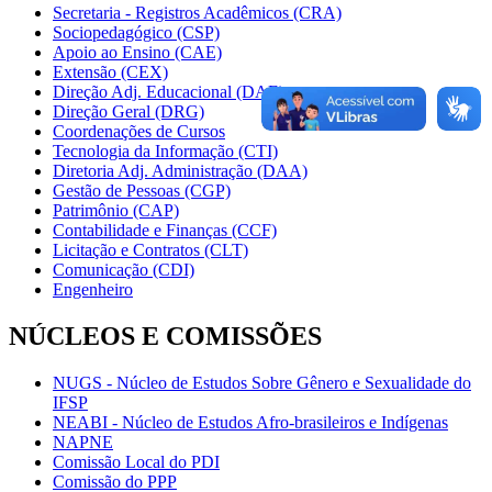
Secretaria - Registros Acadêmicos (CRA)
Sociopedagógico (CSP)
Apoio ao Ensino (CAE)
Extensão (CEX)
Direção Adj. Educacional (DAE)
Direção Geral (DRG)
Coordenações de Cursos
Tecnologia da Informação (CTI)
Diretoria Adj. Administração (DAA)
Gestão de Pessoas (CGP)
Patrimônio (CAP)
Contabilidade e Finanças (CCF)
Licitação e Contratos (CLT)
Comunicação (CDI)
Engenheiro
NÚCLEOS E COMISSÕES
NUGS - Núcleo de Estudos Sobre Gênero e Sexualidade do
IFSP
NEABI - Núcleo de Estudos Afro-brasileiros e Indígenas
NAPNE
Comissão Local do PDI
Comissão do PPP