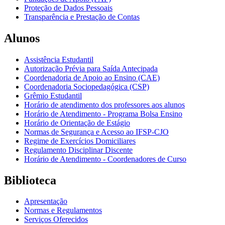
Proteção de Dados Pessoais
Transparência e Prestação de Contas
Alunos
Assistência Estudantil
Autorização Prévia para Saída Antecipada
Coordenadoria de Apoio ao Ensino (CAE)
Coordenadoria Sociopedagógica (CSP)
Grêmio Estudantil
Horário de atendimento dos professores aos alunos
Horário de Atendimento - Programa Bolsa Ensino
Horário de Orientação de Estágio
Normas de Segurança e Acesso ao IFSP-CJO
Regime de Exercícios Domiciliares
Regulamento Disciplinar Discente
Horário de Atendimento - Coordenadores de Curso
Biblioteca
Apresentação
Normas e Regulamentos
Serviços Oferecidos