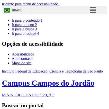
Ir direto para menu de acessibilidade.
BRASIL
Simplifique!
Ir para o conteúdo
1
Ir para o menu
2
Comunica BR
Ir para a busca
3
Ir para o rodapé
4
Participe
Acesso à informação
Opções de acessibilidade
Legislação
Acessibilidade
Canais
Alto contraste
Mapa do site
Instituto Federal de Educação, Ciência e Tecnologia de São Paulo
Campus Campos do Jordão
MINISTÉRIO DA EDUCAÇÃO
Buscar no portal