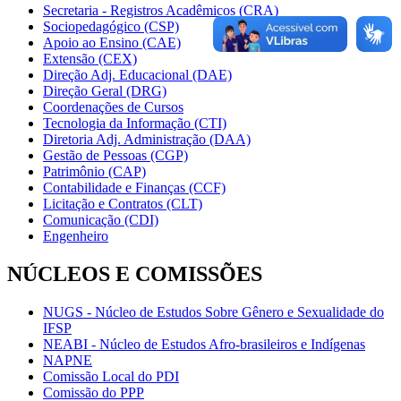
Secretaria - Registros Acadêmicos (CRA)
Sociopedagógico (CSP)
Apoio ao Ensino (CAE)
Extensão (CEX)
Direção Adj. Educacional (DAE)
Direção Geral (DRG)
Coordenações de Cursos
Tecnologia da Informação (CTI)
Diretoria Adj. Administração (DAA)
Gestão de Pessoas (CGP)
Patrimônio (CAP)
Contabilidade e Finanças (CCF)
Licitação e Contratos (CLT)
Comunicação (CDI)
Engenheiro
NÚCLEOS E COMISSÕES
NUGS - Núcleo de Estudos Sobre Gênero e Sexualidade do
IFSP
NEABI - Núcleo de Estudos Afro-brasileiros e Indígenas
NAPNE
Comissão Local do PDI
Comissão do PPP