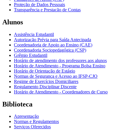
Proteção de Dados Pessoais
Transparência e Prestação de Contas
Alunos
Assistência Estudantil
Autorização Prévia para Saída Antecipada
Coordenadoria de Apoio ao Ensino (CAE)
Coordenadoria Sociopedagógica (CSP)
Grêmio Estudantil
Horário de atendimento dos professores aos alunos
Horário de Atendimento - Programa Bolsa Ensino
Horário de Orientação de Estágio
Normas de Segurança e Acesso ao IFSP-CJO
Regime de Exercícios Domiciliares
Regulamento Disciplinar Discente
Horário de Atendimento - Coordenadores de Curso
Biblioteca
Apresentação
Normas e Regulamentos
Serviços Oferecidos