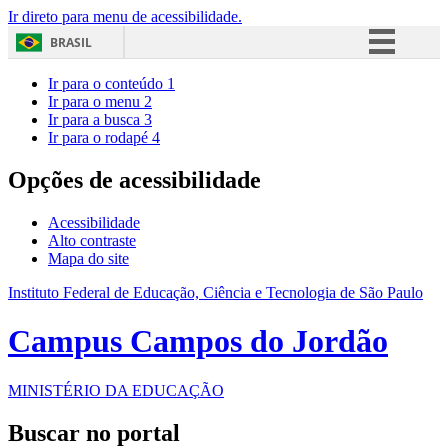
Ir direto para menu de acessibilidade.
BRASIL
Simplifique!
Ir para o conteúdo
1
Ir para o menu
2
Comunica BR
Ir para a busca
3
Ir para o rodapé
4
Participe
Acesso à informação
Opções de acessibilidade
Legislação
Acessibilidade
Canais
Alto contraste
Mapa do site
Instituto Federal de Educação, Ciência e Tecnologia de São Paulo
Campus Campos do Jordão
MINISTÉRIO DA EDUCAÇÃO
Buscar no portal