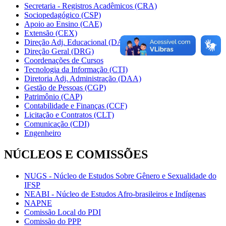
Secretaria - Registros Acadêmicos (CRA)
Sociopedagógico (CSP)
Apoio ao Ensino (CAE)
Extensão (CEX)
Direção Adj. Educacional (DAE)
Direção Geral (DRG)
Coordenações de Cursos
Tecnologia da Informação (CTI)
Diretoria Adj. Administração (DAA)
Gestão de Pessoas (CGP)
Patrimônio (CAP)
Contabilidade e Finanças (CCF)
Licitação e Contratos (CLT)
Comunicação (CDI)
Engenheiro
NÚCLEOS E COMISSÕES
NUGS - Núcleo de Estudos Sobre Gênero e Sexualidade do
IFSP
NEABI - Núcleo de Estudos Afro-brasileiros e Indígenas
NAPNE
Comissão Local do PDI
Comissão do PPP