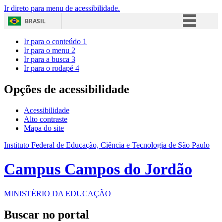
Ir direto para menu de acessibilidade.
BRASIL
Simplifique!
Ir para o conteúdo
1
Ir para o menu
2
Comunica BR
Ir para a busca
3
Ir para o rodapé
4
Participe
Acesso à informação
Opções de acessibilidade
Legislação
Acessibilidade
Canais
Alto contraste
Mapa do site
Instituto Federal de Educação, Ciência e Tecnologia de São Paulo
Campus Campos do Jordão
MINISTÉRIO DA EDUCAÇÃO
Buscar no portal