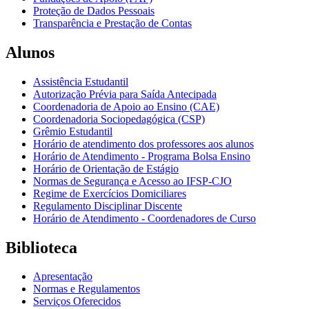
Proteção de Dados Pessoais
Transparência e Prestação de Contas
Alunos
Assistência Estudantil
Autorização Prévia para Saída Antecipada
Coordenadoria de Apoio ao Ensino (CAE)
Coordenadoria Sociopedagógica (CSP)
Grêmio Estudantil
Horário de atendimento dos professores aos alunos
Horário de Atendimento - Programa Bolsa Ensino
Horário de Orientação de Estágio
Normas de Segurança e Acesso ao IFSP-CJO
Regime de Exercícios Domiciliares
Regulamento Disciplinar Discente
Horário de Atendimento - Coordenadores de Curso
Biblioteca
Apresentação
Normas e Regulamentos
Serviços Oferecidos