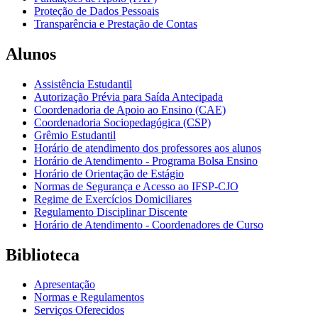
Proteção de Dados Pessoais
Transparência e Prestação de Contas
Alunos
Assistência Estudantil
Autorização Prévia para Saída Antecipada
Coordenadoria de Apoio ao Ensino (CAE)
Coordenadoria Sociopedagógica (CSP)
Grêmio Estudantil
Horário de atendimento dos professores aos alunos
Horário de Atendimento - Programa Bolsa Ensino
Horário de Orientação de Estágio
Normas de Segurança e Acesso ao IFSP-CJO
Regime de Exercícios Domiciliares
Regulamento Disciplinar Discente
Horário de Atendimento - Coordenadores de Curso
Biblioteca
Apresentação
Normas e Regulamentos
Serviços Oferecidos