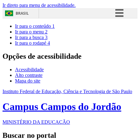
Ir direto para menu de acessibilidade.
BRASIL
Simplifique!
Ir para o conteúdo
1
Ir para o menu
2
Comunica BR
Ir para a busca
3
Ir para o rodapé
4
Participe
Acesso à informação
Opções de acessibilidade
Legislação
Acessibilidade
Canais
Alto contraste
Mapa do site
Instituto Federal de Educação, Ciência e Tecnologia de São Paulo
Campus Campos do Jordão
MINISTÉRIO DA EDUCAÇÃO
Buscar no portal