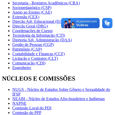
Secretaria - Registros Acadêmicos (CRA)
Sociopedagógico (CSP)
Apoio ao Ensino (CAE)
Extensão (CEX)
Direção Adj. Educacional (DAE)
Direção Geral (DRG)
Coordenações de Cursos
Tecnologia da Informação (CTI)
Diretoria Adj. Administração (DAA)
Gestão de Pessoas (CGP)
Patrimônio (CAP)
Contabilidade e Finanças (CCF)
Licitação e Contratos (CLT)
Comunicação (CDI)
Engenheiro
NÚCLEOS E COMISSÕES
NUGS - Núcleo de Estudos Sobre Gênero e Sexualidade do
IFSP
NEABI - Núcleo de Estudos Afro-brasileiros e Indígenas
NAPNE
Comissão Local do PDI
Comissão do PPP