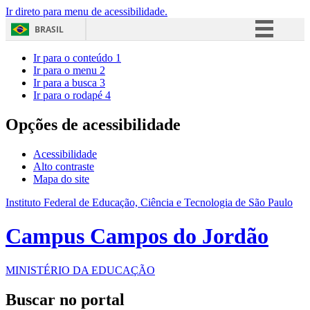
Ir direto para menu de acessibilidade.
BRASIL
Simplifique!
Ir para o conteúdo
1
Ir para o menu
2
Comunica BR
Ir para a busca
3
Ir para o rodapé
4
Participe
Acesso à informação
Opções de acessibilidade
Legislação
Acessibilidade
Canais
Alto contraste
Mapa do site
Instituto Federal de Educação, Ciência e Tecnologia de São Paulo
Campus Campos do Jordão
MINISTÉRIO DA EDUCAÇÃO
Buscar no portal