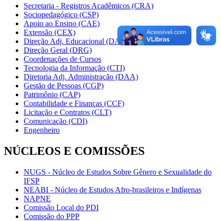
Secretaria - Registros Acadêmicos (CRA)
Sociopedagógico (CSP)
Apoio ao Ensino (CAE)
Extensão (CEX)
Direção Adj. Educacional (DAE)
Direção Geral (DRG)
Coordenações de Cursos
Tecnologia da Informação (CTI)
Diretoria Adj. Administração (DAA)
Gestão de Pessoas (CGP)
Patrimônio (CAP)
Contabilidade e Finanças (CCF)
Licitação e Contratos (CLT)
Comunicação (CDI)
Engenheiro
NÚCLEOS E COMISSÕES
NUGS - Núcleo de Estudos Sobre Gênero e Sexualidade do
IFSP
NEABI - Núcleo de Estudos Afro-brasileiros e Indígenas
NAPNE
Comissão Local do PDI
Comissão do PPP