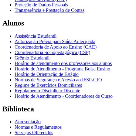
Proteção de Dados Pessoais
Transparência e Prestação de Contas
Alunos
Assistência Estudantil
Autorização Prévia para Saída Antecipada
Coordenadoria de Apoio ao Ensino (CAE)
Coordenadoria Sociopedagógica (CSP)
Grêmio Estudantil
Horário de atendimento dos professores aos alunos
Horário de Atendimento - Programa Bolsa Ensino
Horário de Orientação de Estágio
Normas de Segurança e Acesso ao IFSP-CJO
Regime de Exercícios Domiciliares
Regulamento Disciplinar Discente
Horário de Atendimento - Coordenadores de Curso
Biblioteca
Apresentação
Normas e Regulamentos
Serviços Oferecidos