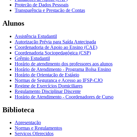
Proteção de Dados Pessoais
Transparência e Prestação de Contas
Alunos
Assistência Estudantil
Autorização Prévia para Saída Antecipada
Coordenadoria de Apoio ao Ensino (CAE)
Coordenadoria Sociopedagógica (CSP)
Grêmio Estudantil
Horário de atendimento dos professores aos alunos
Horário de Atendimento - Programa Bolsa Ensino
Horário de Orientação de Estágio
Normas de Segurança e Acesso ao IFSP-CJO
Regime de Exercícios Domiciliares
Regulamento Disciplinar Discente
Horário de Atendimento - Coordenadores de Curso
Biblioteca
Apresentação
Normas e Regulamentos
Serviços Oferecidos