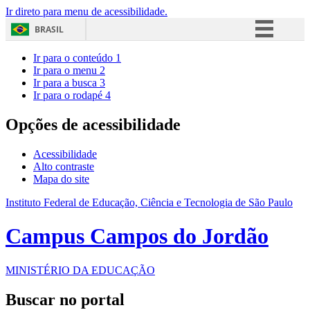
Ir direto para menu de acessibilidade.
BRASIL
Simplifique!
Ir para o conteúdo
1
Ir para o menu
2
Comunica BR
Ir para a busca
3
Ir para o rodapé
4
Participe
Acesso à informação
Opções de acessibilidade
Legislação
Acessibilidade
Canais
Alto contraste
Mapa do site
Instituto Federal de Educação, Ciência e Tecnologia de São Paulo
Campus Campos do Jordão
MINISTÉRIO DA EDUCAÇÃO
Buscar no portal