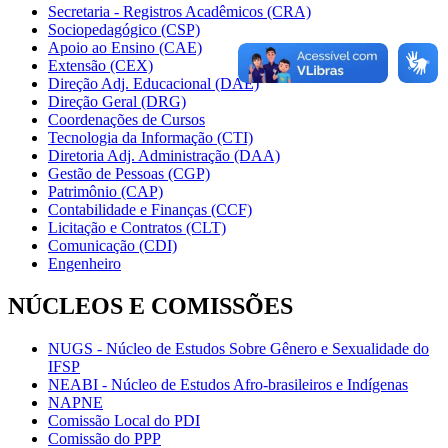
Secretaria - Registros Acadêmicos (CRA)
Sociopedagógico (CSP)
Apoio ao Ensino (CAE)
Extensão (CEX)
Direção Adj. Educacional (DAE)
Direção Geral (DRG)
Coordenações de Cursos
Tecnologia da Informação (CTI)
Diretoria Adj. Administração (DAA)
Gestão de Pessoas (CGP)
Patrimônio (CAP)
Contabilidade e Finanças (CCF)
Licitação e Contratos (CLT)
Comunicação (CDI)
Engenheiro
NÚCLEOS E COMISSÕES
NUGS - Núcleo de Estudos Sobre Gênero e Sexualidade do
IFSP
NEABI - Núcleo de Estudos Afro-brasileiros e Indígenas
NAPNE
Comissão Local do PDI
Comissão do PPP