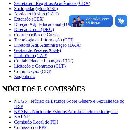
Secretaria - Registros Acadêmicos (CRA)
Sociopedagógico (CSP)
Apoio ao Ensino (CAE)
Extensão (CEX)
Direção Adj. Educacional (DAE)
Direção Geral (DRG)
Coordenações de Cursos
Tecnologia da Informação (CTI)
Diretoria Adj. Administração (DAA)
Gestão de Pessoas (CGP)
Patrimônio (CAP)
Contabilidade e Finanças (CCF)
Licitação e Contratos (CLT)
Comunicação (CDI)
Engenheiro
NÚCLEOS E COMISSÕES
NUGS - Núcleo de Estudos Sobre Gênero e Sexualidade do
IFSP
NEABI - Núcleo de Estudos Afro-brasileiros e Indígenas
NAPNE
Comissão Local do PDI
Comissão do PPP