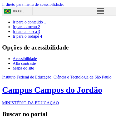
Ir direto para menu de acessibilidade.
BRASIL
Simplifique!
Ir para o conteúdo
1
Ir para o menu
2
Comunica BR
Ir para a busca
3
Ir para o rodapé
4
Participe
Acesso à informação
Opções de acessibilidade
Legislação
Acessibilidade
Canais
Alto contraste
Mapa do site
Instituto Federal de Educação, Ciência e Tecnologia de São Paulo
Campus Campos do Jordão
MINISTÉRIO DA EDUCAÇÃO
Buscar no portal