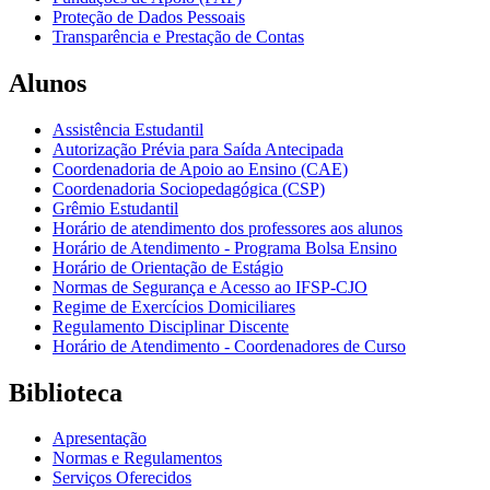
Proteção de Dados Pessoais
Transparência e Prestação de Contas
Alunos
Assistência Estudantil
Autorização Prévia para Saída Antecipada
Coordenadoria de Apoio ao Ensino (CAE)
Coordenadoria Sociopedagógica (CSP)
Grêmio Estudantil
Horário de atendimento dos professores aos alunos
Horário de Atendimento - Programa Bolsa Ensino
Horário de Orientação de Estágio
Normas de Segurança e Acesso ao IFSP-CJO
Regime de Exercícios Domiciliares
Regulamento Disciplinar Discente
Horário de Atendimento - Coordenadores de Curso
Biblioteca
Apresentação
Normas e Regulamentos
Serviços Oferecidos