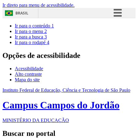
Ir direto para menu de acessibilidade.
BRASIL
Simplifique!
Ir para o conteúdo
1
Ir para o menu
2
Comunica BR
Ir para a busca
3
Ir para o rodapé
4
Participe
Acesso à informação
Opções de acessibilidade
Legislação
Acessibilidade
Canais
Alto contraste
Mapa do site
Instituto Federal de Educação, Ciência e Tecnologia de São Paulo
Campus Campos do Jordão
MINISTÉRIO DA EDUCAÇÃO
Buscar no portal