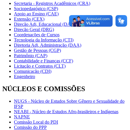
Secretaria - Registros Acadêmicos (CRA)
Sociopedagógico (CSP)
Apoio ao Ensino (CAE)
Extensão (CEX)
Direção Adj. Educacional (DAE)
Direção Geral (DRG)
Coordenações de Cursos
Tecnologia da Informação (CTI)
Diretoria Adj. Administração (DAA)
Gestão de Pessoas (CGP)
Patrimônio (CAP)
Contabilidade e Finanças (CCF)
Licitação e Contratos (CLT)
Comunicação (CDI)
Engenheiro
NÚCLEOS E COMISSÕES
NUGS - Núcleo de Estudos Sobre Gênero e Sexualidade do
IFSP
NEABI - Núcleo de Estudos Afro-brasileiros e Indígenas
NAPNE
Comissão Local do PDI
Comissão do PPP