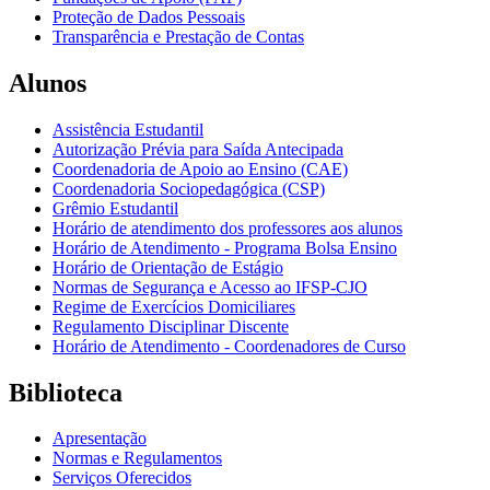
Proteção de Dados Pessoais
Transparência e Prestação de Contas
Alunos
Assistência Estudantil
Autorização Prévia para Saída Antecipada
Coordenadoria de Apoio ao Ensino (CAE)
Coordenadoria Sociopedagógica (CSP)
Grêmio Estudantil
Horário de atendimento dos professores aos alunos
Horário de Atendimento - Programa Bolsa Ensino
Horário de Orientação de Estágio
Normas de Segurança e Acesso ao IFSP-CJO
Regime de Exercícios Domiciliares
Regulamento Disciplinar Discente
Horário de Atendimento - Coordenadores de Curso
Biblioteca
Apresentação
Normas e Regulamentos
Serviços Oferecidos