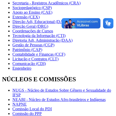
Secretaria - Registros Acadêmicos (CRA)
Sociopedagógico (CSP)
Apoio ao Ensino (CAE)
Extensão (CEX)
Direção Adj. Educacional (DAE)
Direção Geral (DRG)
Coordenações de Cursos
Tecnologia da Informação (CTI)
Diretoria Adj. Administração (DAA)
Gestão de Pessoas (CGP)
Patrimônio (CAP)
Contabilidade e Finanças (CCF)
Licitação e Contratos (CLT)
Comunicação (CDI)
Engenheiro
NÚCLEOS E COMISSÕES
NUGS - Núcleo de Estudos Sobre Gênero e Sexualidade do
IFSP
NEABI - Núcleo de Estudos Afro-brasileiros e Indígenas
NAPNE
Comissão Local do PDI
Comissão do PPP