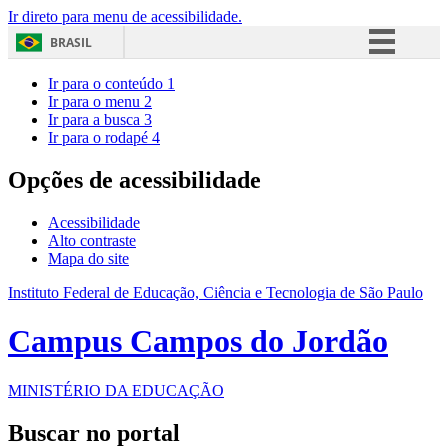
Ir direto para menu de acessibilidade.
BRASIL
Simplifique!
Ir para o conteúdo
1
Ir para o menu
2
Comunica BR
Ir para a busca
3
Ir para o rodapé
4
Participe
Acesso à informação
Opções de acessibilidade
Legislação
Acessibilidade
Canais
Alto contraste
Mapa do site
Instituto Federal de Educação, Ciência e Tecnologia de São Paulo
Campus Campos do Jordão
MINISTÉRIO DA EDUCAÇÃO
Buscar no portal