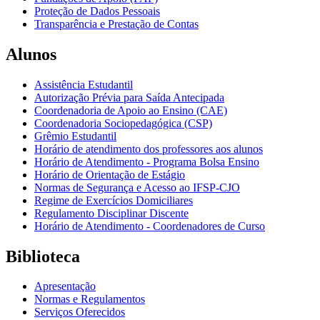
Proteção de Dados Pessoais
Transparência e Prestação de Contas
Alunos
Assistência Estudantil
Autorização Prévia para Saída Antecipada
Coordenadoria de Apoio ao Ensino (CAE)
Coordenadoria Sociopedagógica (CSP)
Grêmio Estudantil
Horário de atendimento dos professores aos alunos
Horário de Atendimento - Programa Bolsa Ensino
Horário de Orientação de Estágio
Normas de Segurança e Acesso ao IFSP-CJO
Regime de Exercícios Domiciliares
Regulamento Disciplinar Discente
Horário de Atendimento - Coordenadores de Curso
Biblioteca
Apresentação
Normas e Regulamentos
Serviços Oferecidos