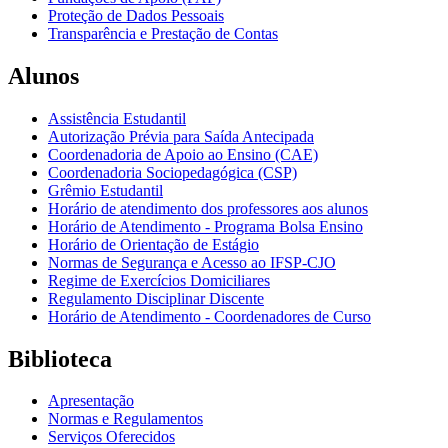
Proteção de Dados Pessoais
Transparência e Prestação de Contas
Alunos
Assistência Estudantil
Autorização Prévia para Saída Antecipada
Coordenadoria de Apoio ao Ensino (CAE)
Coordenadoria Sociopedagógica (CSP)
Grêmio Estudantil
Horário de atendimento dos professores aos alunos
Horário de Atendimento - Programa Bolsa Ensino
Horário de Orientação de Estágio
Normas de Segurança e Acesso ao IFSP-CJO
Regime de Exercícios Domiciliares
Regulamento Disciplinar Discente
Horário de Atendimento - Coordenadores de Curso
Biblioteca
Apresentação
Normas e Regulamentos
Serviços Oferecidos