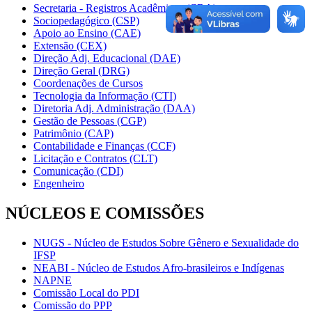
Secretaria - Registros Acadêmicos (CRA)
Sociopedagógico (CSP)
Apoio ao Ensino (CAE)
Extensão (CEX)
Direção Adj. Educacional (DAE)
Direção Geral (DRG)
Coordenações de Cursos
Tecnologia da Informação (CTI)
Diretoria Adj. Administração (DAA)
Gestão de Pessoas (CGP)
Patrimônio (CAP)
Contabilidade e Finanças (CCF)
Licitação e Contratos (CLT)
Comunicação (CDI)
Engenheiro
NÚCLEOS E COMISSÕES
NUGS - Núcleo de Estudos Sobre Gênero e Sexualidade do
IFSP
NEABI - Núcleo de Estudos Afro-brasileiros e Indígenas
NAPNE
Comissão Local do PDI
Comissão do PPP