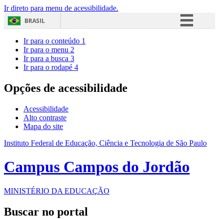
Ir direto para menu de acessibilidade.
BRASIL
Simplifique!
Ir para o conteúdo
1
Ir para o menu
2
Comunica BR
Ir para a busca
3
Ir para o rodapé
4
Participe
Acesso à informação
Opções de acessibilidade
Legislação
Acessibilidade
Canais
Alto contraste
Mapa do site
Instituto Federal de Educação, Ciência e Tecnologia de São Paulo
Campus Campos do Jordão
MINISTÉRIO DA EDUCAÇÃO
Buscar no portal