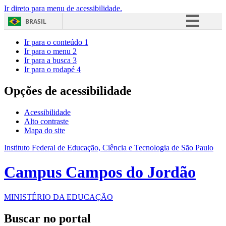
Ir direto para menu de acessibilidade.
BRASIL
Simplifique!
Ir para o conteúdo
1
Ir para o menu
2
Comunica BR
Ir para a busca
3
Ir para o rodapé
4
Participe
Acesso à informação
Opções de acessibilidade
Legislação
Acessibilidade
Canais
Alto contraste
Mapa do site
Instituto Federal de Educação, Ciência e Tecnologia de São Paulo
Campus Campos do Jordão
MINISTÉRIO DA EDUCAÇÃO
Buscar no portal