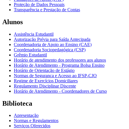
Proteção de Dados Pessoais
Transparência e Prestação de Contas
Alunos
Assistência Estudantil
Autorização Prévia para Saída Antecipada
Coordenadoria de Apoio ao Ensino (CAE)
Coordenadoria Sociopedagógica (CSP)
Grêmio Estudantil
Horário de atendimento dos professores aos alunos
Horário de Atendimento - Programa Bolsa Ensino
Horário de Orientação de Estágio
Normas de Segurança e Acesso ao IFSP-CJO
Regime de Exercícios Domiciliares
Regulamento Disciplinar Discente
Horário de Atendimento - Coordenadores de Curso
Biblioteca
Apresentação
Normas e Regulamentos
Serviços Oferecidos