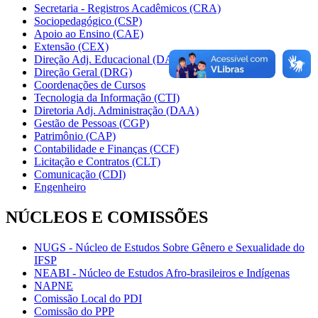
Secretaria - Registros Acadêmicos (CRA)
Sociopedagógico (CSP)
Apoio ao Ensino (CAE)
Extensão (CEX)
Direção Adj. Educacional (DAE)
Direção Geral (DRG)
Coordenações de Cursos
Tecnologia da Informação (CTI)
Diretoria Adj. Administração (DAA)
Gestão de Pessoas (CGP)
Patrimônio (CAP)
Contabilidade e Finanças (CCF)
Licitação e Contratos (CLT)
Comunicação (CDI)
Engenheiro
NÚCLEOS E COMISSÕES
NUGS - Núcleo de Estudos Sobre Gênero e Sexualidade do
IFSP
NEABI - Núcleo de Estudos Afro-brasileiros e Indígenas
NAPNE
Comissão Local do PDI
Comissão do PPP