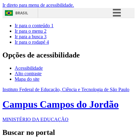
Ir direto para menu de acessibilidade.
BRASIL
Simplifique!
Ir para o conteúdo
1
Ir para o menu
2
Comunica BR
Ir para a busca
3
Ir para o rodapé
4
Participe
Acesso à informação
Opções de acessibilidade
Legislação
Acessibilidade
Canais
Alto contraste
Mapa do site
Instituto Federal de Educação, Ciência e Tecnologia de São Paulo
Campus Campos do Jordão
MINISTÉRIO DA EDUCAÇÃO
Buscar no portal