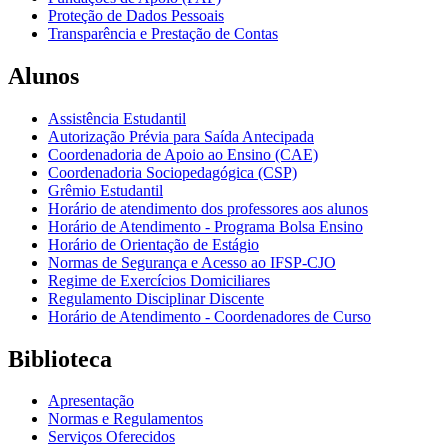
Proteção de Dados Pessoais
Transparência e Prestação de Contas
Alunos
Assistência Estudantil
Autorização Prévia para Saída Antecipada
Coordenadoria de Apoio ao Ensino (CAE)
Coordenadoria Sociopedagógica (CSP)
Grêmio Estudantil
Horário de atendimento dos professores aos alunos
Horário de Atendimento - Programa Bolsa Ensino
Horário de Orientação de Estágio
Normas de Segurança e Acesso ao IFSP-CJO
Regime de Exercícios Domiciliares
Regulamento Disciplinar Discente
Horário de Atendimento - Coordenadores de Curso
Biblioteca
Apresentação
Normas e Regulamentos
Serviços Oferecidos