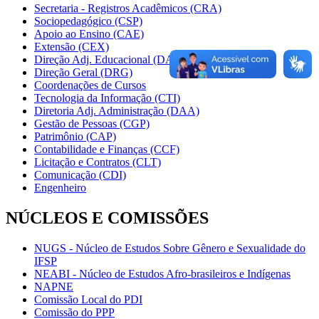
Secretaria - Registros Acadêmicos (CRA)
Sociopedagógico (CSP)
Apoio ao Ensino (CAE)
Extensão (CEX)
Direção Adj. Educacional (DAE)
Direção Geral (DRG)
Coordenações de Cursos
Tecnologia da Informação (CTI)
Diretoria Adj. Administração (DAA)
Gestão de Pessoas (CGP)
Patrimônio (CAP)
Contabilidade e Finanças (CCF)
Licitação e Contratos (CLT)
Comunicação (CDI)
Engenheiro
NÚCLEOS E COMISSÕES
NUGS - Núcleo de Estudos Sobre Gênero e Sexualidade do
IFSP
NEABI - Núcleo de Estudos Afro-brasileiros e Indígenas
NAPNE
Comissão Local do PDI
Comissão do PPP