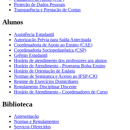
Proteção de Dados Pessoais
Transparência e Prestação de Contas
Alunos
Assistência Estudantil
Autorização Prévia para Saída Antecipada
Coordenadoria de Apoio ao Ensino (CAE)
Coordenadoria Sociopedagógica (CSP)
Grêmio Estudantil
Horário de atendimento dos professores aos alunos
Horário de Atendimento - Programa Bolsa Ensino
Horário de Orientação de Estágio
Normas de Segurança e Acesso ao IFSP-CJO
Regime de Exercícios Domiciliares
Regulamento Disciplinar Discente
Horário de Atendimento - Coordenadores de Curso
Biblioteca
Apresentação
Normas e Regulamentos
Serviços Oferecidos