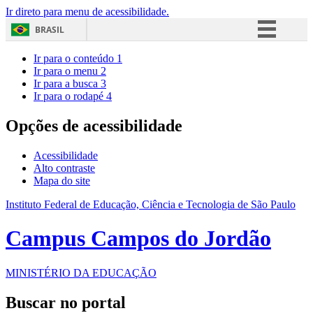
Ir direto para menu de acessibilidade.
BRASIL
Simplifique!
Ir para o conteúdo
1
Ir para o menu
2
Comunica BR
Ir para a busca
3
Ir para o rodapé
4
Participe
Acesso à informação
Opções de acessibilidade
Legislação
Acessibilidade
Canais
Alto contraste
Mapa do site
Instituto Federal de Educação, Ciência e Tecnologia de São Paulo
Campus Campos do Jordão
MINISTÉRIO DA EDUCAÇÃO
Buscar no portal