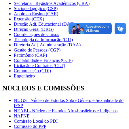
Secretaria - Registros Acadêmicos (CRA)
Sociopedagógico (CSP)
Apoio ao Ensino (CAE)
Extensão (CEX)
Direção Adj. Educacional (DAE)
Direção Geral (DRG)
Coordenações de Cursos
Tecnologia da Informação (CTI)
Diretoria Adj. Administração (DAA)
Gestão de Pessoas (CGP)
Patrimônio (CAP)
Contabilidade e Finanças (CCF)
Licitação e Contratos (CLT)
Comunicação (CDI)
Engenheiro
NÚCLEOS E COMISSÕES
NUGS - Núcleo de Estudos Sobre Gênero e Sexualidade do
IFSP
NEABI - Núcleo de Estudos Afro-brasileiros e Indígenas
NAPNE
Comissão Local do PDI
Comissão do PPP