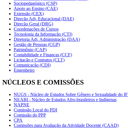
Sociopedagógico (CSP)
Apoio ao Ensino (CAE)
Extensão (CEX)
Direção Adj. Educacional (DAE)
Direção Geral (DRG)
Coordenações de Cursos
Tecnologia da Informação (CTI)
Diretoria Adj. Administração (DAA)
Gestão de Pessoas (CGP)
Patrimônio (CAP)
Contabilidade e Finanças (CCF)
Licitação e Contratos (CLT)
Comunicação (CDI)
Engenheiro
NÚCLEOS E COMISSÕES
NUGS - Núcleo de Estudos Sobre Gênero e Sexualidade do I
NEABI - Núcleo de Estudos Afro-brasileiros e Indígenas
NAPNE
Comissão Local do PDI
Comissão do PPP
CPA
Comissões para Avaliação da Atividade Docente (CAAD)