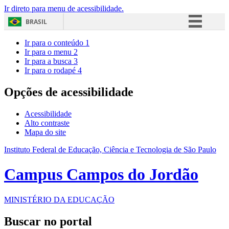
Ir direto para menu de acessibilidade.
BRASIL
Simplifique!
Ir para o conteúdo
1
Ir para o menu
2
Comunica BR
Ir para a busca
3
Ir para o rodapé
4
Participe
Acesso à informação
Opções de acessibilidade
Legislação
Acessibilidade
Canais
Alto contraste
Mapa do site
Instituto Federal de Educação, Ciência e Tecnologia de São Paulo
Campus Campos do Jordão
MINISTÉRIO DA EDUCAÇÃO
Buscar no portal