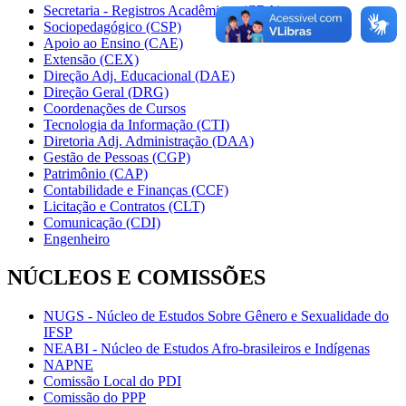
Secretaria - Registros Acadêmicos (CRA)
Sociopedagógico (CSP)
Apoio ao Ensino (CAE)
Extensão (CEX)
Direção Adj. Educacional (DAE)
Direção Geral (DRG)
Coordenações de Cursos
Tecnologia da Informação (CTI)
Diretoria Adj. Administração (DAA)
Gestão de Pessoas (CGP)
Patrimônio (CAP)
Contabilidade e Finanças (CCF)
Licitação e Contratos (CLT)
Comunicação (CDI)
Engenheiro
NÚCLEOS E COMISSÕES
NUGS - Núcleo de Estudos Sobre Gênero e Sexualidade do
IFSP
NEABI - Núcleo de Estudos Afro-brasileiros e Indígenas
NAPNE
Comissão Local do PDI
Comissão do PPP