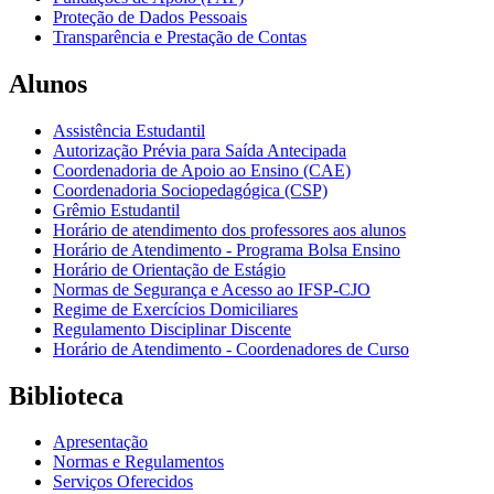
Proteção de Dados Pessoais
Transparência e Prestação de Contas
Alunos
Assistência Estudantil
Autorização Prévia para Saída Antecipada
Coordenadoria de Apoio ao Ensino (CAE)
Coordenadoria Sociopedagógica (CSP)
Grêmio Estudantil
Horário de atendimento dos professores aos alunos
Horário de Atendimento - Programa Bolsa Ensino
Horário de Orientação de Estágio
Normas de Segurança e Acesso ao IFSP-CJO
Regime de Exercícios Domiciliares
Regulamento Disciplinar Discente
Horário de Atendimento - Coordenadores de Curso
Biblioteca
Apresentação
Normas e Regulamentos
Serviços Oferecidos