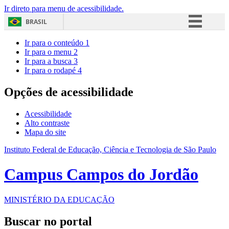
Ir direto para menu de acessibilidade.
BRASIL
Simplifique!
Ir para o conteúdo
1
Ir para o menu
2
Comunica BR
Ir para a busca
3
Ir para o rodapé
4
Participe
Acesso à informação
Opções de acessibilidade
Legislação
Acessibilidade
Canais
Alto contraste
Mapa do site
Instituto Federal de Educação, Ciência e Tecnologia de São Paulo
Campus Campos do Jordão
MINISTÉRIO DA EDUCAÇÃO
Buscar no portal