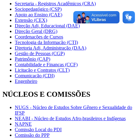
Secretaria - Registros Acadêmicos (CRA)
Sociopedagógico (CSP)
Apoio ao Ensino (CAE)
Extensão (CEX)
Direção Adj. Educacional (DAE)
Direção Geral (DRG)
Coordenações de Cursos
Tecnologia da Informação (CTI)
Diretoria Adj. Administração (DAA)
Gestão de Pessoas (CGP)
Patrimônio (CAP)
Contabilidade e Finanças (CCF)
Licitação e Contratos (CLT)
Comunicação (CDI)
Engenheiro
NÚCLEOS E COMISSÕES
NUGS - Núcleo de Estudos Sobre Gênero e Sexualidade do
IFSP
NEABI - Núcleo de Estudos Afro-brasileiros e Indígenas
NAPNE
Comissão Local do PDI
Comissão do PPP