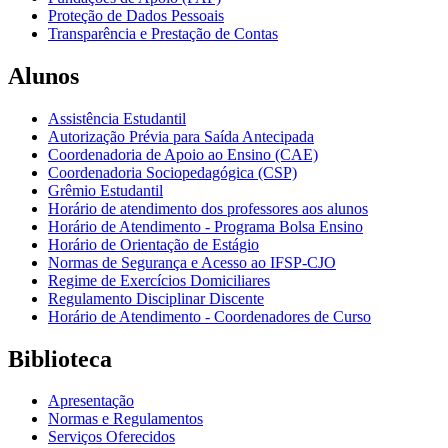
Proteção de Dados Pessoais
Transparência e Prestação de Contas
Alunos
Assistência Estudantil
Autorização Prévia para Saída Antecipada
Coordenadoria de Apoio ao Ensino (CAE)
Coordenadoria Sociopedagógica (CSP)
Grêmio Estudantil
Horário de atendimento dos professores aos alunos
Horário de Atendimento - Programa Bolsa Ensino
Horário de Orientação de Estágio
Normas de Segurança e Acesso ao IFSP-CJO
Regime de Exercícios Domiciliares
Regulamento Disciplinar Discente
Horário de Atendimento - Coordenadores de Curso
Biblioteca
Apresentação
Normas e Regulamentos
Serviços Oferecidos