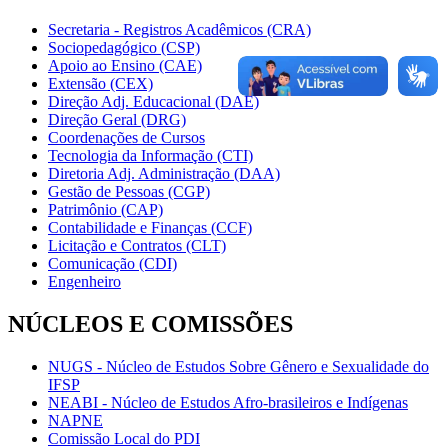
Secretaria - Registros Acadêmicos (CRA)
Sociopedagógico (CSP)
Apoio ao Ensino (CAE)
Extensão (CEX)
Direção Adj. Educacional (DAE)
Direção Geral (DRG)
Coordenações de Cursos
Tecnologia da Informação (CTI)
Diretoria Adj. Administração (DAA)
Gestão de Pessoas (CGP)
Patrimônio (CAP)
Contabilidade e Finanças (CCF)
Licitação e Contratos (CLT)
Comunicação (CDI)
Engenheiro
NÚCLEOS E COMISSÕES
NUGS - Núcleo de Estudos Sobre Gênero e Sexualidade do
IFSP
NEABI - Núcleo de Estudos Afro-brasileiros e Indígenas
NAPNE
Comissão Local do PDI