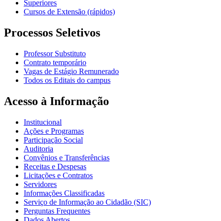
Superiores
Cursos de Extensão (rápidos)
Processos Seletivos
Professor Substituto
Contrato temporário
Vagas de Estágio Remunerado
Todos os Editais do campus
Acesso à Informação
Institucional
Ações e Programas
Participação Social
Auditoria
Convênios e Transferências
Receitas e Despesas
Licitações e Contratos
Servidores
Informações Classificadas
Serviço de Informação ao Cidadão (SIC)
Perguntas Frequentes
Dados Abertos