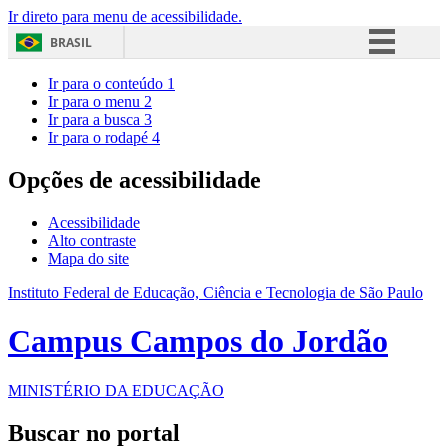
Ir direto para menu de acessibilidade.
BRASIL
Simplifique!
Ir para o conteúdo
1
Ir para o menu
2
Comunica BR
Ir para a busca
3
Ir para o rodapé
4
Participe
Acesso à informação
Opções de acessibilidade
Legislação
Acessibilidade
Canais
Alto contraste
Mapa do site
Instituto Federal de Educação, Ciência e Tecnologia de São Paulo
Campus Campos do Jordão
MINISTÉRIO DA EDUCAÇÃO
Buscar no portal