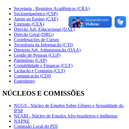
Secretaria - Registros Acadêmicos (CRA)
Sociopedagógico (CSP)
Apoio ao Ensino (CAE)
Extensão (CEX)
Direção Adj. Educacional (DAE)
Direção Geral (DRG)
Coordenações de Cursos
Tecnologia da Informação (CTI)
Diretoria Adj. Administração (DAA)
Gestão de Pessoas (CGP)
Patrimônio (CAP)
Contabilidade e Finanças (CCF)
Licitação e Contratos (CLT)
Comunicação (CDI)
Engenheiro
NÚCLEOS E COMISSÕES
NUGS - Núcleo de Estudos Sobre Gênero e Sexualidade do
IFSP
NEABI - Núcleo de Estudos Afro-brasileiros e Indígenas
NAPNE
Comissão Local do PDI