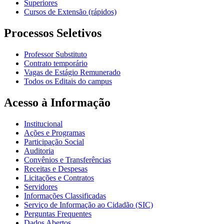
Superiores
Cursos de Extensão (rápidos)
Processos Seletivos
Professor Substituto
Contrato temporário
Vagas de Estágio Remunerado
Todos os Editais do campus
Acesso à Informação
Institucional
Ações e Programas
Participação Social
Auditoria
Convênios e Transferências
Receitas e Despesas
Licitações e Contratos
Servidores
Informações Classificadas
Serviço de Informação ao Cidadão (SIC)
Perguntas Frequentes
Dados Abertos