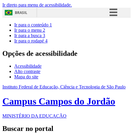
Ir direto para menu de acessibilidade.
BRASIL
Simplifique!
Ir para o conteúdo
1
Ir para o menu
2
Comunica BR
Ir para a busca
3
Ir para o rodapé
4
Participe
Acesso à informação
Opções de acessibilidade
Legislação
Acessibilidade
Canais
Alto contraste
Mapa do site
Instituto Federal de Educação, Ciência e Tecnologia de São Paulo
Campus Campos do Jordão
MINISTÉRIO DA EDUCAÇÃO
Buscar no portal