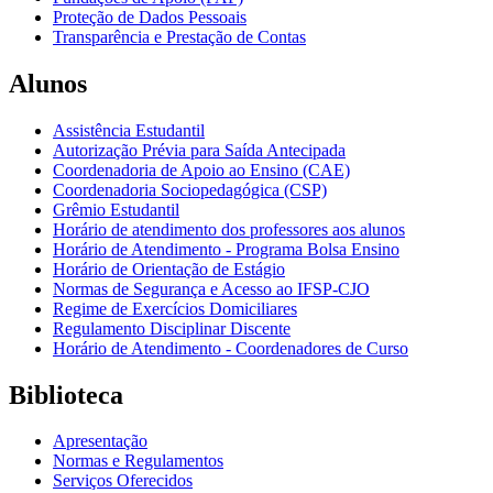
Proteção de Dados Pessoais
Transparência e Prestação de Contas
Alunos
Assistência Estudantil
Autorização Prévia para Saída Antecipada
Coordenadoria de Apoio ao Ensino (CAE)
Coordenadoria Sociopedagógica (CSP)
Grêmio Estudantil
Horário de atendimento dos professores aos alunos
Horário de Atendimento - Programa Bolsa Ensino
Horário de Orientação de Estágio
Normas de Segurança e Acesso ao IFSP-CJO
Regime de Exercícios Domiciliares
Regulamento Disciplinar Discente
Horário de Atendimento - Coordenadores de Curso
Biblioteca
Apresentação
Normas e Regulamentos
Serviços Oferecidos