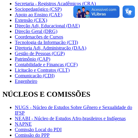
Secretaria - Registros Acadêmicos (CRA)
Sociopedagógico (CSP)
Apoio ao Ensino (CAE)
Extensão (CEX)
Direção Adj. Educacional (DAE)
Direção Geral (DRG)
Coordenações de Cursos
Tecnologia da Informação (CTI)
Diretoria Adj. Administração (DAA)
Gestão de Pessoas (CGP)
Patrimônio (CAP)
Contabilidade e Finanças (CCF)
Licitação e Contratos (CLT)
Comunicação (CDI)
Engenheiro
NÚCLEOS E COMISSÕES
NUGS - Núcleo de Estudos Sobre Gênero e Sexualidade do
IFSP
NEABI - Núcleo de Estudos Afro-brasileiros e Indígenas
NAPNE
Comissão Local do PDI
Comissão do PPP