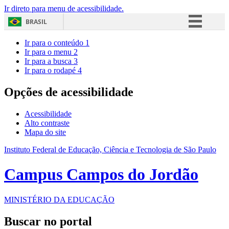
Ir direto para menu de acessibilidade.
BRASIL
Simplifique!
Ir para o conteúdo
1
Ir para o menu
2
Comunica BR
Ir para a busca
3
Ir para o rodapé
4
Participe
Acesso à informação
Opções de acessibilidade
Legislação
Acessibilidade
Canais
Alto contraste
Mapa do site
Instituto Federal de Educação, Ciência e Tecnologia de São Paulo
Campus Campos do Jordão
MINISTÉRIO DA EDUCAÇÃO
Buscar no portal