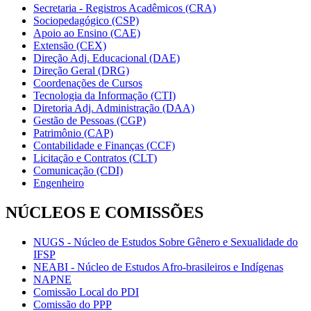
Secretaria - Registros Acadêmicos (CRA)
Sociopedagógico (CSP)
Apoio ao Ensino (CAE)
Extensão (CEX)
Direção Adj. Educacional (DAE)
Direção Geral (DRG)
Coordenações de Cursos
Tecnologia da Informação (CTI)
Diretoria Adj. Administração (DAA)
Gestão de Pessoas (CGP)
Patrimônio (CAP)
Contabilidade e Finanças (CCF)
Licitação e Contratos (CLT)
Comunicação (CDI)
Engenheiro
NÚCLEOS E COMISSÕES
NUGS - Núcleo de Estudos Sobre Gênero e Sexualidade do
IFSP
NEABI - Núcleo de Estudos Afro-brasileiros e Indígenas
NAPNE
Comissão Local do PDI
Comissão do PPP