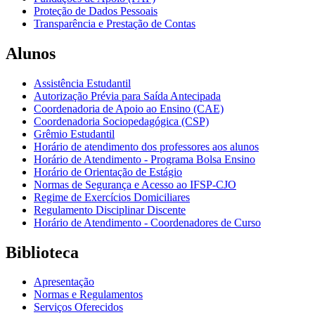
Proteção de Dados Pessoais
Transparência e Prestação de Contas
Alunos
Assistência Estudantil
Autorização Prévia para Saída Antecipada
Coordenadoria de Apoio ao Ensino (CAE)
Coordenadoria Sociopedagógica (CSP)
Grêmio Estudantil
Horário de atendimento dos professores aos alunos
Horário de Atendimento - Programa Bolsa Ensino
Horário de Orientação de Estágio
Normas de Segurança e Acesso ao IFSP-CJO
Regime de Exercícios Domiciliares
Regulamento Disciplinar Discente
Horário de Atendimento - Coordenadores de Curso
Biblioteca
Apresentação
Normas e Regulamentos
Serviços Oferecidos