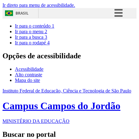
Ir direto para menu de acessibilidade.
BRASIL
Simplifique!
Ir para o conteúdo
1
Ir para o menu
2
Comunica BR
Ir para a busca
3
Ir para o rodapé
4
Participe
Acesso à informação
Opções de acessibilidade
Legislação
Acessibilidade
Canais
Alto contraste
Mapa do site
Instituto Federal de Educação, Ciência e Tecnologia de São Paulo
Campus Campos do Jordão
MINISTÉRIO DA EDUCAÇÃO
Buscar no portal