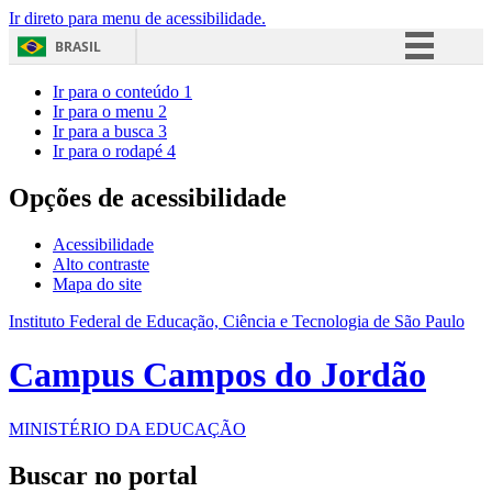
Ir direto para menu de acessibilidade.
BRASIL
Simplifique!
Ir para o conteúdo
1
Ir para o menu
2
Comunica BR
Ir para a busca
3
Ir para o rodapé
4
Participe
Acesso à informação
Opções de acessibilidade
Legislação
Acessibilidade
Canais
Alto contraste
Mapa do site
Instituto Federal de Educação, Ciência e Tecnologia de São Paulo
Campus Campos do Jordão
MINISTÉRIO DA EDUCAÇÃO
Buscar no portal