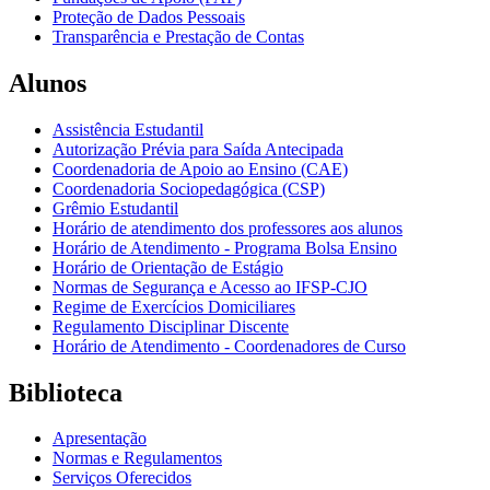
Proteção de Dados Pessoais
Transparência e Prestação de Contas
Alunos
Assistência Estudantil
Autorização Prévia para Saída Antecipada
Coordenadoria de Apoio ao Ensino (CAE)
Coordenadoria Sociopedagógica (CSP)
Grêmio Estudantil
Horário de atendimento dos professores aos alunos
Horário de Atendimento - Programa Bolsa Ensino
Horário de Orientação de Estágio
Normas de Segurança e Acesso ao IFSP-CJO
Regime de Exercícios Domiciliares
Regulamento Disciplinar Discente
Horário de Atendimento - Coordenadores de Curso
Biblioteca
Apresentação
Normas e Regulamentos
Serviços Oferecidos