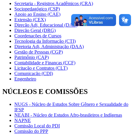
Secretaria - Registros Acadêmicos (CRA)
Sociopedagógico (CSP)
Apoio ao Ensino (CAE)
Extensão (CEX)
Direção Adj. Educacional (DAE)
Direção Geral (DRG)
Coordenações de Cursos
Tecnologia da Informação (CTI)
Diretoria Adj. Administração (DAA)
Gestão de Pessoas (CGP)
Patrimônio (CAP)
Contabilidade e Finanças (CCF)
Licitação e Contratos (CLT)
Comunicação (CDI)
Engenheiro
NÚCLEOS E COMISSÕES
NUGS - Núcleo de Estudos Sobre Gênero e Sexualidade do
IFSP
NEABI - Núcleo de Estudos Afro-brasileiros e Indígenas
NAPNE
Comissão Local do PDI
Comissão do PPP