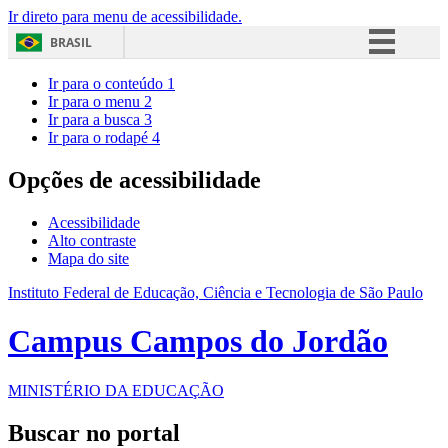
Ir direto para menu de acessibilidade.
BRASIL
Simplifique!
Ir para o conteúdo
1
Ir para o menu
2
Comunica BR
Ir para a busca
3
Ir para o rodapé
4
Participe
Acesso à informação
Opções de acessibilidade
Legislação
Acessibilidade
Canais
Alto contraste
Mapa do site
Instituto Federal de Educação, Ciência e Tecnologia de São Paulo
Campus Campos do Jordão
MINISTÉRIO DA EDUCAÇÃO
Buscar no portal