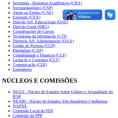
Secretaria - Registros Acadêmicos (CRA)
Sociopedagógico (CSP)
Apoio ao Ensino (CAE)
Extensão (CEX)
Direção Adj. Educacional (DAE)
Direção Geral (DRG)
Coordenações de Cursos
Tecnologia da Informação (CTI)
Diretoria Adj. Administração (DAA)
Gestão de Pessoas (CGP)
Patrimônio (CAP)
Contabilidade e Finanças (CCF)
Licitação e Contratos (CLT)
Comunicação (CDI)
Engenheiro
NÚCLEOS E COMISSÕES
NUGS - Núcleo de Estudos Sobre Gênero e Sexualidade do
IFSP
NEABI - Núcleo de Estudos Afro-brasileiros e Indígenas
NAPNE
Comissão Local do PDI
Comissão do PPP