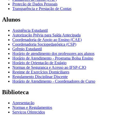
Proteção de Dados Pessoais
Transparência e Prestação de Contas
Alunos
Assistência Estudantil
Autorização Prévia para Saída Antecipada
Coordenadoria de Apoio ao Ensino (CAE)
Coordenadoria Sociopedagógica (CSP)
Grêmio Estudantil
Horário de atendimento dos professores aos alunos
Horário de Atendimento - Programa Bolsa Ensino
Horário de Orientação de Estágio
Normas de Segurança e Acesso ao IFSP-CJO
Regime de Exercícios Domiciliares
Regulamento Disciplinar Discente
Horário de Atendimento - Coordenadores de Curso
Biblioteca
Apresentação
Normas e Regulamentos
Serviços Oferecidos