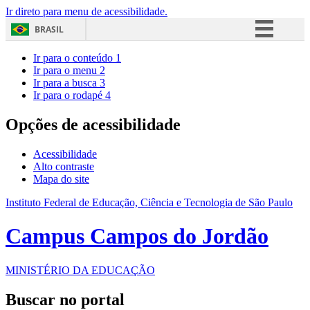
Ir direto para menu de acessibilidade.
BRASIL
Simplifique!
Ir para o conteúdo
1
Ir para o menu
2
Comunica BR
Ir para a busca
3
Ir para o rodapé
4
Participe
Acesso à informação
Opções de acessibilidade
Legislação
Acessibilidade
Canais
Alto contraste
Mapa do site
Instituto Federal de Educação, Ciência e Tecnologia de São Paulo
Campus Campos do Jordão
MINISTÉRIO DA EDUCAÇÃO
Buscar no portal