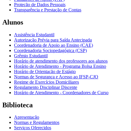
Proteção de Dados Pessoais
Transparência e Prestação de Contas
Alunos
Assistência Estudantil
Autorização Prévia para Saída Antecipada
Coordenadoria de Apoio ao Ensino (CAE)
Coordenadoria Sociopedagógica (CSP)
Grêmio Estudantil
Horário de atendimento dos professores aos alunos
Horário de Atendimento - Programa Bolsa Ensino
Horário de Orientação de Estágio
Normas de Segurança e Acesso ao IFSP-CJO
Regime de Exercícios Domiciliares
Regulamento Disciplinar Discente
Horário de Atendimento - Coordenadores de Curso
Biblioteca
Apresentação
Normas e Regulamentos
Serviços Oferecidos