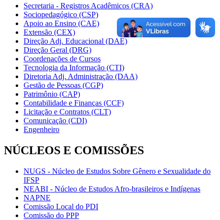
Secretaria - Registros Acadêmicos (CRA)
Sociopedagógico (CSP)
Apoio ao Ensino (CAE)
Extensão (CEX)
Direção Adj. Educacional (DAE)
Direção Geral (DRG)
Coordenações de Cursos
Tecnologia da Informação (CTI)
Diretoria Adj. Administração (DAA)
Gestão de Pessoas (CGP)
Patrimônio (CAP)
Contabilidade e Finanças (CCF)
Licitação e Contratos (CLT)
Comunicação (CDI)
Engenheiro
NÚCLEOS E COMISSÕES
NUGS - Núcleo de Estudos Sobre Gênero e Sexualidade do
IFSP
NEABI - Núcleo de Estudos Afro-brasileiros e Indígenas
NAPNE
Comissão Local do PDI
Comissão do PPP