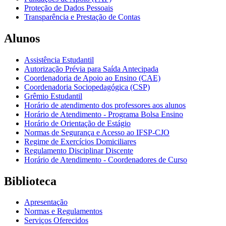
Proteção de Dados Pessoais
Transparência e Prestação de Contas
Alunos
Assistência Estudantil
Autorização Prévia para Saída Antecipada
Coordenadoria de Apoio ao Ensino (CAE)
Coordenadoria Sociopedagógica (CSP)
Grêmio Estudantil
Horário de atendimento dos professores aos alunos
Horário de Atendimento - Programa Bolsa Ensino
Horário de Orientação de Estágio
Normas de Segurança e Acesso ao IFSP-CJO
Regime de Exercícios Domiciliares
Regulamento Disciplinar Discente
Horário de Atendimento - Coordenadores de Curso
Biblioteca
Apresentação
Normas e Regulamentos
Serviços Oferecidos