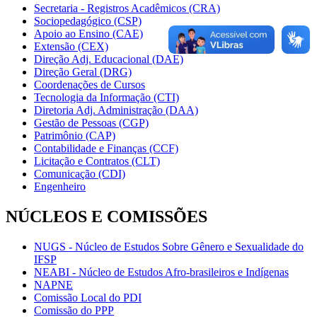
Secretaria - Registros Acadêmicos (CRA)
Sociopedagógico (CSP)
Apoio ao Ensino (CAE)
Extensão (CEX)
Direção Adj. Educacional (DAE)
Direção Geral (DRG)
Coordenações de Cursos
Tecnologia da Informação (CTI)
Diretoria Adj. Administração (DAA)
Gestão de Pessoas (CGP)
Patrimônio (CAP)
Contabilidade e Finanças (CCF)
Licitação e Contratos (CLT)
Comunicação (CDI)
Engenheiro
NÚCLEOS E COMISSÕES
NUGS - Núcleo de Estudos Sobre Gênero e Sexualidade do
IFSP
NEABI - Núcleo de Estudos Afro-brasileiros e Indígenas
NAPNE
Comissão Local do PDI
Comissão do PPP