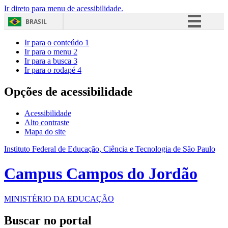
Ir direto para menu de acessibilidade.
BRASIL
Simplifique!
Ir para o conteúdo
1
Ir para o menu
2
Comunica BR
Ir para a busca
3
Ir para o rodapé
4
Participe
Acesso à informação
Opções de acessibilidade
Legislação
Acessibilidade
Canais
Alto contraste
Mapa do site
Instituto Federal de Educação, Ciência e Tecnologia de São Paulo
Campus Campos do Jordão
MINISTÉRIO DA EDUCAÇÃO
Buscar no portal