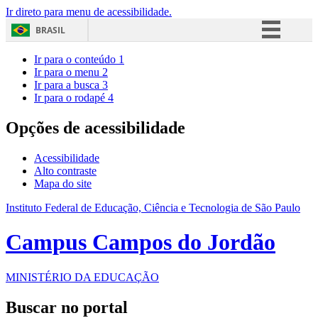
Ir direto para menu de acessibilidade.
BRASIL
Simplifique!
Ir para o conteúdo
1
Ir para o menu
2
Comunica BR
Ir para a busca
3
Ir para o rodapé
4
Participe
Acesso à informação
Opções de acessibilidade
Legislação
Acessibilidade
Canais
Alto contraste
Mapa do site
Instituto Federal de Educação, Ciência e Tecnologia de São Paulo
Campus Campos do Jordão
MINISTÉRIO DA EDUCAÇÃO
Buscar no portal