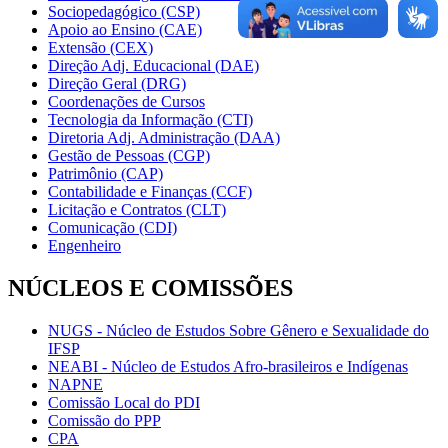
Sociopedagógico (CSP)
Apoio ao Ensino (CAE)
Extensão (CEX)
Direção Adj. Educacional (DAE)
Direção Geral (DRG)
Coordenações de Cursos
Tecnologia da Informação (CTI)
Diretoria Adj. Administração (DAA)
Gestão de Pessoas (CGP)
Patrimônio (CAP)
Contabilidade e Finanças (CCF)
Licitação e Contratos (CLT)
Comunicação (CDI)
Engenheiro
NÚCLEOS E COMISSÕES
NUGS - Núcleo de Estudos Sobre Gênero e Sexualidade do
IFSP
NEABI - Núcleo de Estudos Afro-brasileiros e Indígenas
NAPNE
Comissão Local do PDI
Comissão do PPP
CPA