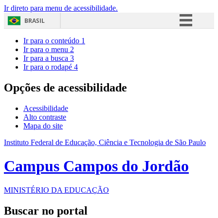
Ir direto para menu de acessibilidade.
BRASIL
Simplifique!
Ir para o conteúdo
1
Ir para o menu
2
Comunica BR
Ir para a busca
3
Ir para o rodapé
4
Participe
Acesso à informação
Opções de acessibilidade
Legislação
Acessibilidade
Canais
Alto contraste
Mapa do site
Instituto Federal de Educação, Ciência e Tecnologia de São Paulo
Campus Campos do Jordão
MINISTÉRIO DA EDUCAÇÃO
Buscar no portal