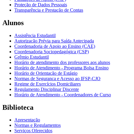
Proteção de Dados Pessoais
Transparência e Prestação de Contas
Alunos
Assistência Estudantil
Autorização Prévia para Saída Antecipada
Coordenadoria de Apoio ao Ensino (CAE)
Coordenadoria Sociopedagógica (CSP)
Grêmio Estudantil
Horário de atendimento dos professores aos alunos
Horário de Atendimento - Programa Bolsa Ensino
Horário de Orientação de Estágio
Normas de Segurança e Acesso ao IFSP-CJO
Regime de Exercícios Domiciliares
Regulamento Disciplinar Discente
Horário de Atendimento - Coordenadores de Curso
Biblioteca
Apresentação
Normas e Regulamentos
Serviços Oferecidos