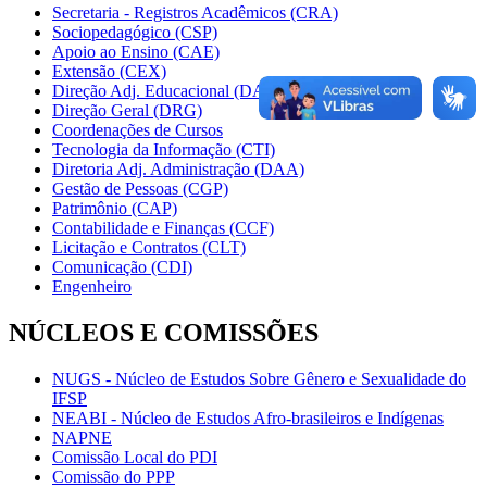
Secretaria - Registros Acadêmicos (CRA)
Sociopedagógico (CSP)
Apoio ao Ensino (CAE)
Extensão (CEX)
Direção Adj. Educacional (DAE)
Direção Geral (DRG)
Coordenações de Cursos
Tecnologia da Informação (CTI)
Diretoria Adj. Administração (DAA)
Gestão de Pessoas (CGP)
Patrimônio (CAP)
Contabilidade e Finanças (CCF)
Licitação e Contratos (CLT)
Comunicação (CDI)
Engenheiro
NÚCLEOS E COMISSÕES
NUGS - Núcleo de Estudos Sobre Gênero e Sexualidade do
IFSP
NEABI - Núcleo de Estudos Afro-brasileiros e Indígenas
NAPNE
Comissão Local do PDI
Comissão do PPP