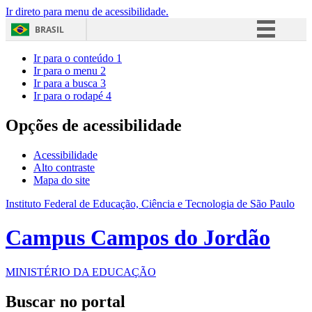
Ir direto para menu de acessibilidade.
BRASIL
Simplifique!
Ir para o conteúdo
1
Ir para o menu
2
Comunica BR
Ir para a busca
3
Ir para o rodapé
4
Participe
Acesso à informação
Opções de acessibilidade
Legislação
Acessibilidade
Canais
Alto contraste
Mapa do site
Instituto Federal de Educação, Ciência e Tecnologia de São Paulo
Campus Campos do Jordão
MINISTÉRIO DA EDUCAÇÃO
Buscar no portal