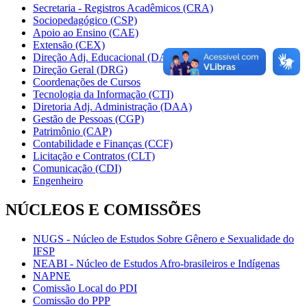
Secretaria - Registros Acadêmicos (CRA)
Sociopedagógico (CSP)
Apoio ao Ensino (CAE)
Extensão (CEX)
Direção Adj. Educacional (DAE)
Direção Geral (DRG)
Coordenações de Cursos
Tecnologia da Informação (CTI)
Diretoria Adj. Administração (DAA)
Gestão de Pessoas (CGP)
Patrimônio (CAP)
Contabilidade e Finanças (CCF)
Licitação e Contratos (CLT)
Comunicação (CDI)
Engenheiro
NÚCLEOS E COMISSÕES
NUGS - Núcleo de Estudos Sobre Gênero e Sexualidade do
IFSP
NEABI - Núcleo de Estudos Afro-brasileiros e Indígenas
NAPNE
Comissão Local do PDI
Comissão do PPP