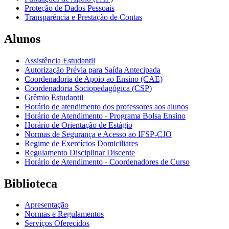
Proteção de Dados Pessoais
Transparência e Prestação de Contas
Alunos
Assistência Estudantil
Autorização Prévia para Saída Antecipada
Coordenadoria de Apoio ao Ensino (CAE)
Coordenadoria Sociopedagógica (CSP)
Grêmio Estudantil
Horário de atendimento dos professores aos alunos
Horário de Atendimento - Programa Bolsa Ensino
Horário de Orientação de Estágio
Normas de Segurança e Acesso ao IFSP-CJO
Regime de Exercícios Domiciliares
Regulamento Disciplinar Discente
Horário de Atendimento - Coordenadores de Curso
Biblioteca
Apresentação
Normas e Regulamentos
Serviços Oferecidos