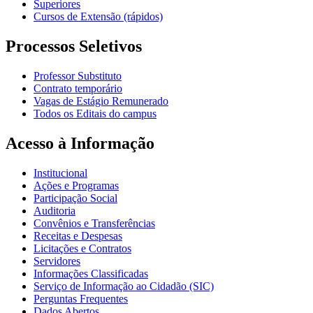
Superiores
Cursos de Extensão (rápidos)
Processos Seletivos
Professor Substituto
Contrato temporário
Vagas de Estágio Remunerado
Todos os Editais do campus
Acesso à Informação
Institucional
Ações e Programas
Participação Social
Auditoria
Convênios e Transferências
Receitas e Despesas
Licitações e Contratos
Servidores
Informações Classificadas
Serviço de Informação ao Cidadão (SIC)
Perguntas Frequentes
Dados Abertos