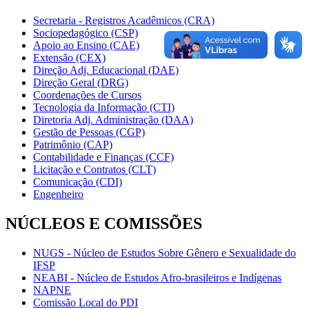
Secretaria - Registros Acadêmicos (CRA)
Sociopedagógico (CSP)
Apoio ao Ensino (CAE)
Extensão (CEX)
Direção Adj. Educacional (DAE)
Direção Geral (DRG)
Coordenações de Cursos
Tecnologia da Informação (CTI)
Diretoria Adj. Administração (DAA)
Gestão de Pessoas (CGP)
Patrimônio (CAP)
Contabilidade e Finanças (CCF)
Licitação e Contratos (CLT)
Comunicação (CDI)
Engenheiro
NÚCLEOS E COMISSÕES
NUGS - Núcleo de Estudos Sobre Gênero e Sexualidade do
IFSP
NEABI - Núcleo de Estudos Afro-brasileiros e Indígenas
NAPNE
Comissão Local do PDI