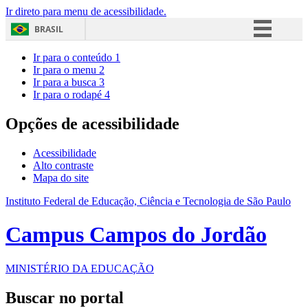
Ir direto para menu de acessibilidade.
BRASIL
Simplifique!
Ir para o conteúdo
1
Ir para o menu
2
Comunica BR
Ir para a busca
3
Ir para o rodapé
4
Participe
Acesso à informação
Opções de acessibilidade
Legislação
Acessibilidade
Canais
Alto contraste
Mapa do site
Instituto Federal de Educação, Ciência e Tecnologia de São Paulo
Campus Campos do Jordão
MINISTÉRIO DA EDUCAÇÃO
Buscar no portal