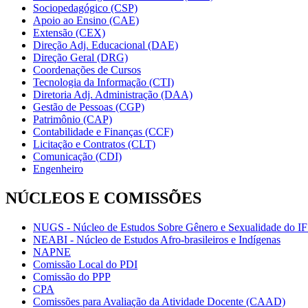
Sociopedagógico (CSP)
Apoio ao Ensino (CAE)
Extensão (CEX)
Direção Adj. Educacional (DAE)
Direção Geral (DRG)
Coordenações de Cursos
Tecnologia da Informação (CTI)
Diretoria Adj. Administração (DAA)
Gestão de Pessoas (CGP)
Patrimônio (CAP)
Contabilidade e Finanças (CCF)
Licitação e Contratos (CLT)
Comunicação (CDI)
Engenheiro
NÚCLEOS E COMISSÕES
NUGS - Núcleo de Estudos Sobre Gênero e Sexualidade do I
NEABI - Núcleo de Estudos Afro-brasileiros e Indígenas
NAPNE
Comissão Local do PDI
Comissão do PPP
CPA
Comissões para Avaliação da Atividade Docente (CAAD)