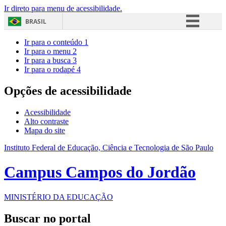
Ir direto para menu de acessibilidade.
BRASIL
Simplifique!
Ir para o conteúdo
1
Ir para o menu
2
Comunica BR
Ir para a busca
3
Ir para o rodapé
4
Participe
Acesso à informação
Opções de acessibilidade
Legislação
Acessibilidade
Canais
Alto contraste
Mapa do site
Instituto Federal de Educação, Ciência e Tecnologia de São Paulo
Campus Campos do Jordão
MINISTÉRIO DA EDUCAÇÃO
Buscar no portal