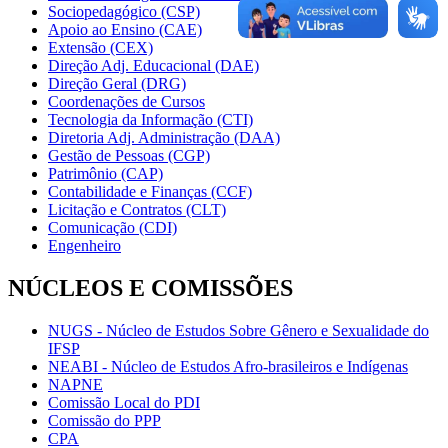
Sociopedagógico (CSP)
Apoio ao Ensino (CAE)
Extensão (CEX)
Direção Adj. Educacional (DAE)
Direção Geral (DRG)
Coordenações de Cursos
Tecnologia da Informação (CTI)
Diretoria Adj. Administração (DAA)
Gestão de Pessoas (CGP)
Patrimônio (CAP)
Contabilidade e Finanças (CCF)
Licitação e Contratos (CLT)
Comunicação (CDI)
Engenheiro
NÚCLEOS E COMISSÕES
NUGS - Núcleo de Estudos Sobre Gênero e Sexualidade do
IFSP
NEABI - Núcleo de Estudos Afro-brasileiros e Indígenas
NAPNE
Comissão Local do PDI
Comissão do PPP
CPA