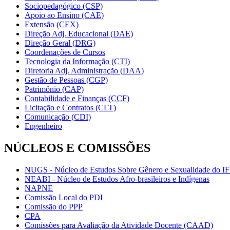
Sociopedagógico (CSP)
Apoio ao Ensino (CAE)
Extensão (CEX)
Direção Adj. Educacional (DAE)
Direção Geral (DRG)
Coordenações de Cursos
Tecnologia da Informação (CTI)
Diretoria Adj. Administração (DAA)
Gestão de Pessoas (CGP)
Patrimônio (CAP)
Contabilidade e Finanças (CCF)
Licitação e Contratos (CLT)
Comunicação (CDI)
Engenheiro
NÚCLEOS E COMISSÕES
NUGS - Núcleo de Estudos Sobre Gênero e Sexualidade do I
NEABI - Núcleo de Estudos Afro-brasileiros e Indígenas
NAPNE
Comissão Local do PDI
Comissão do PPP
CPA
Comissões para Avaliação da Atividade Docente (CAAD)