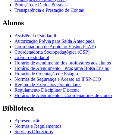
Proteção de Dados Pessoais
Transparência e Prestação de Contas
Alunos
Assistência Estudantil
Autorização Prévia para Saída Antecipada
Coordenadoria de Apoio ao Ensino (CAE)
Coordenadoria Sociopedagógica (CSP)
Grêmio Estudantil
Horário de atendimento dos professores aos alunos
Horário de Atendimento - Programa Bolsa Ensino
Horário de Orientação de Estágio
Normas de Segurança e Acesso ao IFSP-CJO
Regime de Exercícios Domiciliares
Regulamento Disciplinar Discente
Horário de Atendimento - Coordenadores de Curso
Biblioteca
Apresentação
Normas e Regulamentos
Serviços Oferecidos