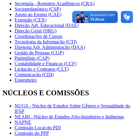
Secretaria - Registros Acadêmicos (CRA)
Sociopedagógico (CSP)
Apoio ao Ensino (CAE)
Extensão (CEX)
Direção Adj. Educacional (DAE)
Direção Geral (DRG)
Coordenações de Cursos
Tecnologia da Informação (CTI)
Diretoria Adj. Administração (DAA)
Gestão de Pessoas (CGP)
Patrimônio (CAP)
Contabilidade e Finanças (CCF)
Licitação e Contratos (CLT)
Comunicação (CDI)
Engenheiro
NÚCLEOS E COMISSÕES
NUGS - Núcleo de Estudos Sobre Gênero e Sexualidade do
IFSP
NEABI - Núcleo de Estudos Afro-brasileiros e Indígenas
NAPNE
Comissão Local do PDI
Comissão do PPP