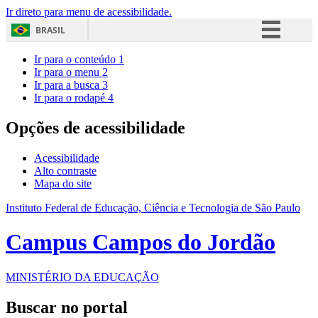
Ir direto para menu de acessibilidade.
BRASIL
Simplifique!
Ir para o conteúdo
1
Ir para o menu
2
Comunica BR
Ir para a busca
3
Ir para o rodapé
4
Participe
Acesso à informação
Opções de acessibilidade
Legislação
Acessibilidade
Canais
Alto contraste
Mapa do site
Instituto Federal de Educação, Ciência e Tecnologia de São Paulo
Campus Campos do Jordão
MINISTÉRIO DA EDUCAÇÃO
Buscar no portal