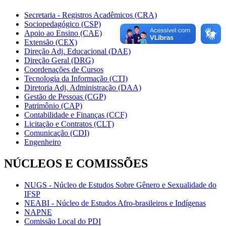
Secretaria - Registros Acadêmicos (CRA)
Sociopedagógico (CSP)
Apoio ao Ensino (CAE)
Extensão (CEX)
Direção Adj. Educacional (DAE)
Direção Geral (DRG)
Coordenações de Cursos
Tecnologia da Informação (CTI)
Diretoria Adj. Administração (DAA)
Gestão de Pessoas (CGP)
Patrimônio (CAP)
Contabilidade e Finanças (CCF)
Licitação e Contratos (CLT)
Comunicação (CDI)
Engenheiro
NÚCLEOS E COMISSÕES
NUGS - Núcleo de Estudos Sobre Gênero e Sexualidade do
IFSP
NEABI - Núcleo de Estudos Afro-brasileiros e Indígenas
NAPNE
Comissão Local do PDI