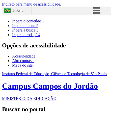
Ir direto para menu de acessibilidade.
BRASIL
Simplifique!
Ir para o conteúdo
1
Ir para o menu
2
Comunica BR
Ir para a busca
3
Ir para o rodapé
4
Participe
Acesso à informação
Opções de acessibilidade
Legislação
Acessibilidade
Canais
Alto contraste
Mapa do site
Instituto Federal de Educação, Ciência e Tecnologia de São Paulo
Campus Campos do Jordão
MINISTÉRIO DA EDUCAÇÃO
Buscar no portal