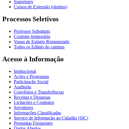
Superiores
Cursos de Extensão (rápidos)
Processos Seletivos
Professor Substituto
Contrato temporário
Vagas de Estágio Remunerado
Todos os Editais do campus
Acesso à Informação
Institucional
Ações e Programas
Participação Social
Auditoria
Convênios e Transferências
Receitas e Despesas
Licitações e Contratos
Servidores
Informações Classificadas
Serviço de Informação ao Cidadão (SIC)
Perguntas Frequentes
Dados Abertos