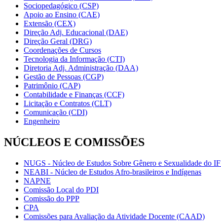
Sociopedagógico (CSP)
Apoio ao Ensino (CAE)
Extensão (CEX)
Direção Adj. Educacional (DAE)
Direção Geral (DRG)
Coordenações de Cursos
Tecnologia da Informação (CTI)
Diretoria Adj. Administração (DAA)
Gestão de Pessoas (CGP)
Patrimônio (CAP)
Contabilidade e Finanças (CCF)
Licitação e Contratos (CLT)
Comunicação (CDI)
Engenheiro
NÚCLEOS E COMISSÕES
NUGS - Núcleo de Estudos Sobre Gênero e Sexualidade do I
NEABI - Núcleo de Estudos Afro-brasileiros e Indígenas
NAPNE
Comissão Local do PDI
Comissão do PPP
CPA
Comissões para Avaliação da Atividade Docente (CAAD)