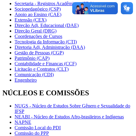
Secretaria - Registros Acadêmicos (CRA)
Sociopedagógico (CSP)
Apoio ao Ensino (CAE)
Extensão (CEX)
Direção Adj. Educacional (DAE)
Direção Geral (DRG)
Coordenações de Cursos
Tecnologia da Informação (CTI)
Diretoria Adj. Administração (DAA)
Gestão de Pessoas (CGP)
Patrimônio (CAP)
Contabilidade e Finanças (CCF)
Licitação e Contratos (CLT)
Comunicação (CDI)
Engenheiro
NÚCLEOS E COMISSÕES
NUGS - Núcleo de Estudos Sobre Gênero e Sexualidade do
IFSP
NEABI - Núcleo de Estudos Afro-brasileiros e Indígenas
NAPNE
Comissão Local do PDI
Comissão do PPP