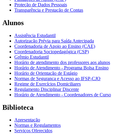
Proteção de Dados Pessoais
Transparência e Prestação de Contas
Alunos
Assistência Estudantil
Autorização Prévia para Saída Antecipada
Coordenadoria de Apoio ao Ensino (CAE)
Coordenadoria Sociopedagógica (CSP)
Grêmio Estudantil
Horário de atendimento dos professores aos alunos
Horário de Atendimento - Programa Bolsa Ensino
Horário de Orientação de Estágio
Normas de Segurança e Acesso ao IFSP-CJO
Regime de Exercícios Domiciliares
Regulamento Disciplinar Discente
Horário de Atendimento - Coordenadores de Curso
Biblioteca
Apresentação
Normas e Regulamentos
Serviços Oferecidos