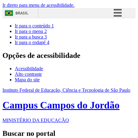
Ir direto para menu de acessibilidade.
BRASIL
Simplifique!
Ir para o conteúdo
1
Ir para o menu
2
Comunica BR
Ir para a busca
3
Ir para o rodapé
4
Participe
Acesso à informação
Opções de acessibilidade
Legislação
Acessibilidade
Canais
Alto contraste
Mapa do site
Instituto Federal de Educação, Ciência e Tecnologia de São Paulo
Campus Campos do Jordão
MINISTÉRIO DA EDUCAÇÃO
Buscar no portal