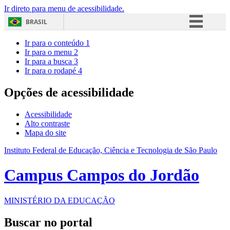
Ir direto para menu de acessibilidade.
BRASIL
Simplifique!
Ir para o conteúdo
1
Ir para o menu
2
Comunica BR
Ir para a busca
3
Ir para o rodapé
4
Participe
Acesso à informação
Opções de acessibilidade
Legislação
Acessibilidade
Canais
Alto contraste
Mapa do site
Instituto Federal de Educação, Ciência e Tecnologia de São Paulo
Campus Campos do Jordão
MINISTÉRIO DA EDUCAÇÃO
Buscar no portal