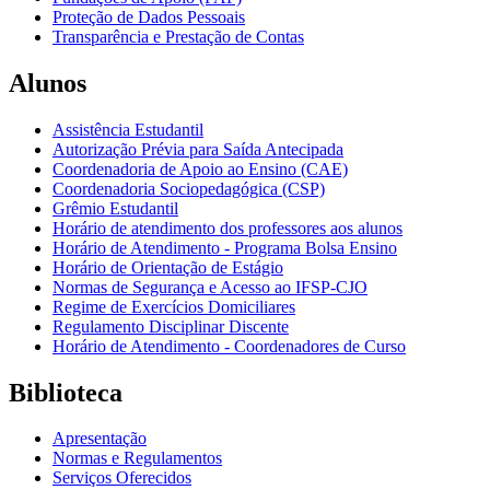
Proteção de Dados Pessoais
Transparência e Prestação de Contas
Alunos
Assistência Estudantil
Autorização Prévia para Saída Antecipada
Coordenadoria de Apoio ao Ensino (CAE)
Coordenadoria Sociopedagógica (CSP)
Grêmio Estudantil
Horário de atendimento dos professores aos alunos
Horário de Atendimento - Programa Bolsa Ensino
Horário de Orientação de Estágio
Normas de Segurança e Acesso ao IFSP-CJO
Regime de Exercícios Domiciliares
Regulamento Disciplinar Discente
Horário de Atendimento - Coordenadores de Curso
Biblioteca
Apresentação
Normas e Regulamentos
Serviços Oferecidos