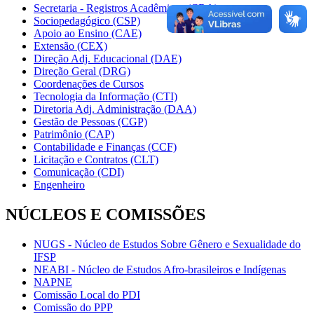
Secretaria - Registros Acadêmicos (CRA)
Sociopedagógico (CSP)
Apoio ao Ensino (CAE)
Extensão (CEX)
Direção Adj. Educacional (DAE)
Direção Geral (DRG)
Coordenações de Cursos
Tecnologia da Informação (CTI)
Diretoria Adj. Administração (DAA)
Gestão de Pessoas (CGP)
Patrimônio (CAP)
Contabilidade e Finanças (CCF)
Licitação e Contratos (CLT)
Comunicação (CDI)
Engenheiro
NÚCLEOS E COMISSÕES
NUGS - Núcleo de Estudos Sobre Gênero e Sexualidade do
IFSP
NEABI - Núcleo de Estudos Afro-brasileiros e Indígenas
NAPNE
Comissão Local do PDI
Comissão do PPP