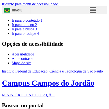
Ir direto para menu de acessibilidade.
BRASIL
Simplifique!
Ir para o conteúdo
1
Ir para o menu
2
Comunica BR
Ir para a busca
3
Ir para o rodapé
4
Participe
Acesso à informação
Opções de acessibilidade
Legislação
Acessibilidade
Canais
Alto contraste
Mapa do site
Instituto Federal de Educação, Ciência e Tecnologia de São Paulo
Campus Campos do Jordão
MINISTÉRIO DA EDUCAÇÃO
Buscar no portal