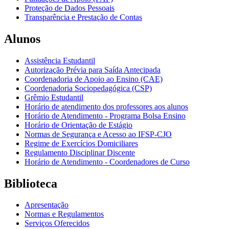
Proteção de Dados Pessoais
Transparência e Prestação de Contas
Alunos
Assistência Estudantil
Autorização Prévia para Saída Antecipada
Coordenadoria de Apoio ao Ensino (CAE)
Coordenadoria Sociopedagógica (CSP)
Grêmio Estudantil
Horário de atendimento dos professores aos alunos
Horário de Atendimento - Programa Bolsa Ensino
Horário de Orientação de Estágio
Normas de Segurança e Acesso ao IFSP-CJO
Regime de Exercícios Domiciliares
Regulamento Disciplinar Discente
Horário de Atendimento - Coordenadores de Curso
Biblioteca
Apresentação
Normas e Regulamentos
Serviços Oferecidos