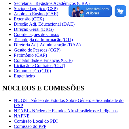
Secretaria - Registros Acadêmicos (CRA)
Sociopedagógico (CSP)
Apoio ao Ensino (CAE)
Extensão (CEX)
Direção Adj. Educacional (DAE)
Direção Geral (DRG)
Coordenações de Cursos
Tecnologia da Informação (CTI)
Diretoria Adj. Administração (DAA)
Gestão de Pessoas (CGP)
Patrimônio (CAP)
Contabilidade e Finanças (CCF)
Licitação e Contratos (CLT)
Comunicação (CDI)
Engenheiro
NÚCLEOS E COMISSÕES
NUGS - Núcleo de Estudos Sobre Gênero e Sexualidade do
IFSP
NEABI - Núcleo de Estudos Afro-brasileiros e Indígenas
NAPNE
Comissão Local do PDI
Comissão do PPP