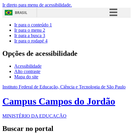
Ir direto para menu de acessibilidade.
BRASIL
Simplifique!
Ir para o conteúdo
1
Ir para o menu
2
Comunica BR
Ir para a busca
3
Ir para o rodapé
4
Participe
Acesso à informação
Opções de acessibilidade
Legislação
Acessibilidade
Canais
Alto contraste
Mapa do site
Instituto Federal de Educação, Ciência e Tecnologia de São Paulo
Campus Campos do Jordão
MINISTÉRIO DA EDUCAÇÃO
Buscar no portal