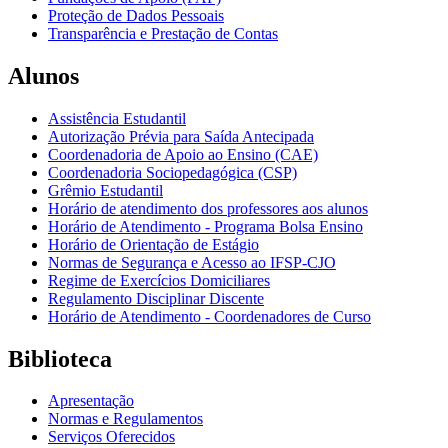
Proteção de Dados Pessoais
Transparência e Prestação de Contas
Alunos
Assistência Estudantil
Autorização Prévia para Saída Antecipada
Coordenadoria de Apoio ao Ensino (CAE)
Coordenadoria Sociopedagógica (CSP)
Grêmio Estudantil
Horário de atendimento dos professores aos alunos
Horário de Atendimento - Programa Bolsa Ensino
Horário de Orientação de Estágio
Normas de Segurança e Acesso ao IFSP-CJO
Regime de Exercícios Domiciliares
Regulamento Disciplinar Discente
Horário de Atendimento - Coordenadores de Curso
Biblioteca
Apresentação
Normas e Regulamentos
Serviços Oferecidos