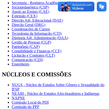
Secretaria - Registros Acadêmicos (CRA)
Sociopedagógico (CSP)
Apoio ao Ensino (CAE)
Extensão (CEX)
Direção Adj. Educacional (DAE)
Direção Geral (DRG)
Coordenações de Cursos
Tecnologia da Informação (CTI)
Diretoria Adj. Administração (DAA)
Gestão de Pessoas (CGP)
Patrimônio (CAP)
Contabilidade e Finanças (CCF)
Licitação e Contratos (CLT)
Comunicação (CDI)
Engenheiro
NÚCLEOS E COMISSÕES
NUGS - Núcleo de Estudos Sobre Gênero e Sexualidade do
IFSP
NEABI - Núcleo de Estudos Afro-brasileiros e Indígenas
NAPNE
Comissão Local do PDI
Comissão do PPP