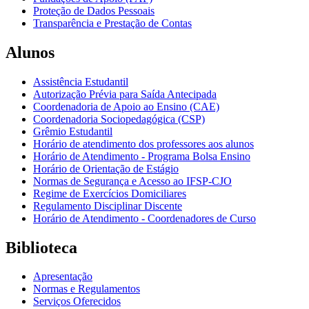
Proteção de Dados Pessoais
Transparência e Prestação de Contas
Alunos
Assistência Estudantil
Autorização Prévia para Saída Antecipada
Coordenadoria de Apoio ao Ensino (CAE)
Coordenadoria Sociopedagógica (CSP)
Grêmio Estudantil
Horário de atendimento dos professores aos alunos
Horário de Atendimento - Programa Bolsa Ensino
Horário de Orientação de Estágio
Normas de Segurança e Acesso ao IFSP-CJO
Regime de Exercícios Domiciliares
Regulamento Disciplinar Discente
Horário de Atendimento - Coordenadores de Curso
Biblioteca
Apresentação
Normas e Regulamentos
Serviços Oferecidos