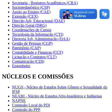
Secretaria - Registros Acadêmicos (CRA)
Sociopedagógico (CSP)
Apoio ao Ensino (CAE)
Extensão (CEX)
Direção Adj. Educacional (DAE)
Direção Geral (DRG)
Coordenações de Cursos
Tecnologia da Informação (CTI)
Diretoria Adj. Administração (DAA)
Gestão de Pessoas (CGP)
Patrimônio (CAP)
Contabilidade e Finanças (CCF)
Licitação e Contratos (CLT)
Comunicação (CDI)
Engenheiro
NÚCLEOS E COMISSÕES
NUGS - Núcleo de Estudos Sobre Gênero e Sexualidade do
IFSP
NEABI - Núcleo de Estudos Afro-brasileiros e Indígenas
NAPNE
Comissão Local do PDI
Comissão do PPP