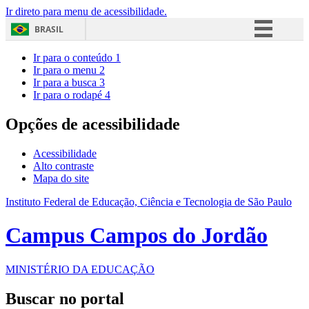
Ir direto para menu de acessibilidade.
BRASIL
Simplifique!
Ir para o conteúdo
1
Ir para o menu
2
Comunica BR
Ir para a busca
3
Ir para o rodapé
4
Participe
Acesso à informação
Opções de acessibilidade
Legislação
Acessibilidade
Canais
Alto contraste
Mapa do site
Instituto Federal de Educação, Ciência e Tecnologia de São Paulo
Campus Campos do Jordão
MINISTÉRIO DA EDUCAÇÃO
Buscar no portal