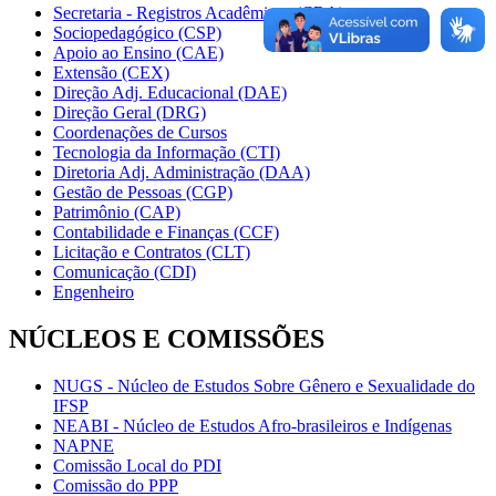
Secretaria - Registros Acadêmicos (CRA)
Sociopedagógico (CSP)
Apoio ao Ensino (CAE)
Extensão (CEX)
Direção Adj. Educacional (DAE)
Direção Geral (DRG)
Coordenações de Cursos
Tecnologia da Informação (CTI)
Diretoria Adj. Administração (DAA)
Gestão de Pessoas (CGP)
Patrimônio (CAP)
Contabilidade e Finanças (CCF)
Licitação e Contratos (CLT)
Comunicação (CDI)
Engenheiro
NÚCLEOS E COMISSÕES
NUGS - Núcleo de Estudos Sobre Gênero e Sexualidade do
IFSP
NEABI - Núcleo de Estudos Afro-brasileiros e Indígenas
NAPNE
Comissão Local do PDI
Comissão do PPP