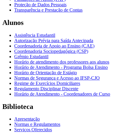
Proteção de Dados Pessoais
Transparência e Prestação de Contas
Alunos
Assistência Estudantil
Autorização Prévia para Saída Antecipada
Coordenadoria de Apoio ao Ensino (CAE)
Coordenadoria Sociopedagógica (CSP)
Grêmio Estudantil
Horário de atendimento dos professores aos alunos
Horário de Atendimento - Programa Bolsa Ensino
Horário de Orientação de Estágio
Normas de Segurança e Acesso ao IFSP-CJO
Regime de Exercícios Domiciliares
Regulamento Disciplinar Discente
Horário de Atendimento - Coordenadores de Curso
Biblioteca
Apresentação
Normas e Regulamentos
Serviços Oferecidos