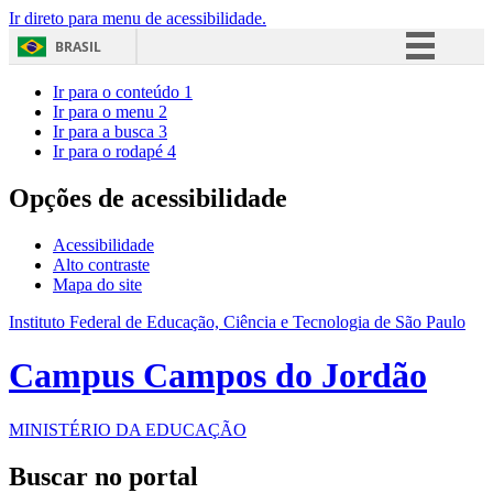
Ir direto para menu de acessibilidade.
BRASIL
Simplifique!
Ir para o conteúdo
1
Ir para o menu
2
Comunica BR
Ir para a busca
3
Ir para o rodapé
4
Participe
Acesso à informação
Opções de acessibilidade
Legislação
Acessibilidade
Canais
Alto contraste
Mapa do site
Instituto Federal de Educação, Ciência e Tecnologia de São Paulo
Campus Campos do Jordão
MINISTÉRIO DA EDUCAÇÃO
Buscar no portal