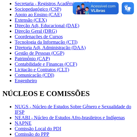
Secretaria - Registros Acadêmicos (CRA)
Sociopedagógico (CSP)
Apoio ao Ensino (CAE)
Extensão (CEX)
Direção Adj. Educacional (DAE)
Direção Geral (DRG)
Coordenações de Cursos
Tecnologia da Informação (CTI)
Diretoria Adj. Administração (DAA)
Gestão de Pessoas (CGP)
Patrimônio (CAP)
Contabilidade e Finanças (CCF)
Licitação e Contratos (CLT)
Comunicação (CDI)
Engenheiro
NÚCLEOS E COMISSÕES
NUGS - Núcleo de Estudos Sobre Gênero e Sexualidade do
IFSP
NEABI - Núcleo de Estudos Afro-brasileiros e Indígenas
NAPNE
Comissão Local do PDI
Comissão do PPP