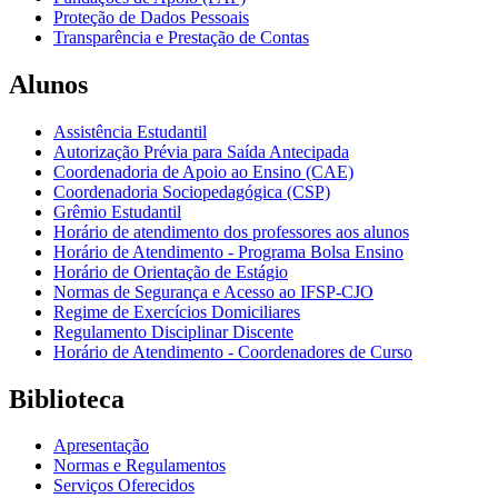
Proteção de Dados Pessoais
Transparência e Prestação de Contas
Alunos
Assistência Estudantil
Autorização Prévia para Saída Antecipada
Coordenadoria de Apoio ao Ensino (CAE)
Coordenadoria Sociopedagógica (CSP)
Grêmio Estudantil
Horário de atendimento dos professores aos alunos
Horário de Atendimento - Programa Bolsa Ensino
Horário de Orientação de Estágio
Normas de Segurança e Acesso ao IFSP-CJO
Regime de Exercícios Domiciliares
Regulamento Disciplinar Discente
Horário de Atendimento - Coordenadores de Curso
Biblioteca
Apresentação
Normas e Regulamentos
Serviços Oferecidos