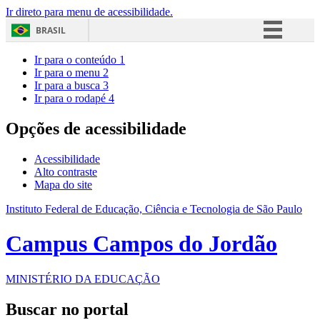
Ir direto para menu de acessibilidade.
BRASIL
Simplifique!
Ir para o conteúdo
1
Ir para o menu
2
Comunica BR
Ir para a busca
3
Ir para o rodapé
4
Participe
Acesso à informação
Opções de acessibilidade
Legislação
Acessibilidade
Canais
Alto contraste
Mapa do site
Instituto Federal de Educação, Ciência e Tecnologia de São Paulo
Campus Campos do Jordão
MINISTÉRIO DA EDUCAÇÃO
Buscar no portal