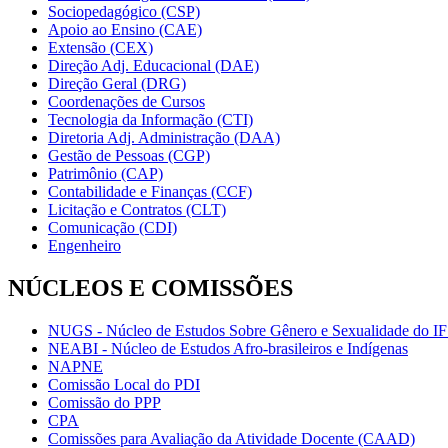
Sociopedagógico (CSP)
Apoio ao Ensino (CAE)
Extensão (CEX)
Direção Adj. Educacional (DAE)
Direção Geral (DRG)
Coordenações de Cursos
Tecnologia da Informação (CTI)
Diretoria Adj. Administração (DAA)
Gestão de Pessoas (CGP)
Patrimônio (CAP)
Contabilidade e Finanças (CCF)
Licitação e Contratos (CLT)
Comunicação (CDI)
Engenheiro
NÚCLEOS E COMISSÕES
NUGS - Núcleo de Estudos Sobre Gênero e Sexualidade do I
NEABI - Núcleo de Estudos Afro-brasileiros e Indígenas
NAPNE
Comissão Local do PDI
Comissão do PPP
CPA
Comissões para Avaliação da Atividade Docente (CAAD)